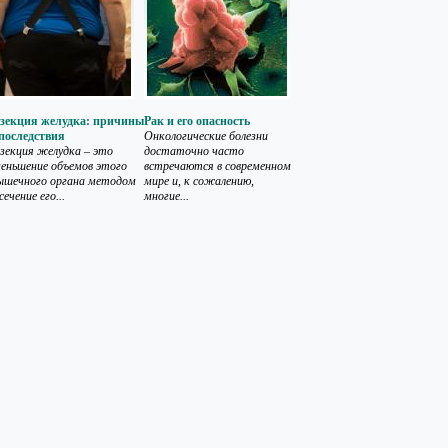
езекция желудка: причины
Рак и его опасность
последствия
Онкологические болезни
зекция желудка – это
достаточно часто
еньшение объемов этого
встречаются в современном
ышечного органа методом
мире и, к сожалению,
сечение его...
многие...