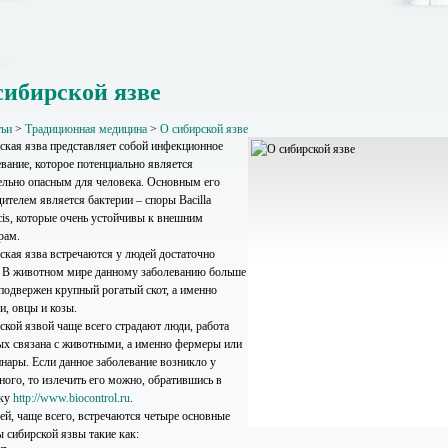
сибирской язве
тьи
>
Традиционная медицина
>
О сибирской язве
ская язва представляет собой инфекционное
евание, которое потенциально является
ельно опасным для человека. Основным его
ителем является бактерии – споры Bacillа
acis, которые очень устойчивы к внешним
рам.
ская язва встречаются у людей достаточно
. В животном мире данному заболеванию больше
 подвержен крупный рогатый скот, а именно
и, овцы и козы.
ской язвой чаще всего страдают люди, работа
ых связана с животными, а именно фермеры или
инары. Если данное заболевание возникло у
ного, то излечить его можно, обратившись в
ику
http://www.biocontrol.ru
.
ей, чаще всего, встречаются четыре основные
 сибирской язвы такие как: