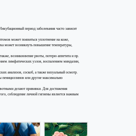
 Инкубационный период заболевания часто зависит
птомов может появиться уплотнение на коже,
овека может возникнуть повышение температуры,
также, возникновение рвоты, потерю аппетита и пр.
ением лимфатических узлов, воспалением миндалин,
ких анализов, соскоб, а также визуальный осмотр.
ы пенициллинов или другие максимально
животными делают прививки. Для достижения
е того, соблюдение личной гигиены является важным