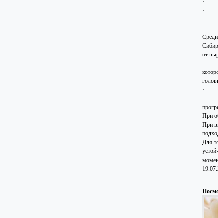
·
·
·
·
Среди
Сибир
от вы
·
котор
голов
·
·
прогр
При о
При в
подхо
Для т
устой
момен
19.07
Посмо