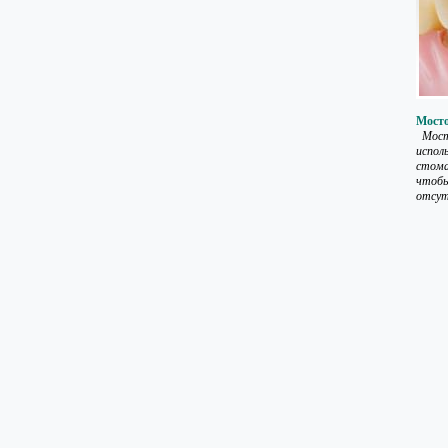
Мосто
Мост
исполь
стома
чтоб
отсут