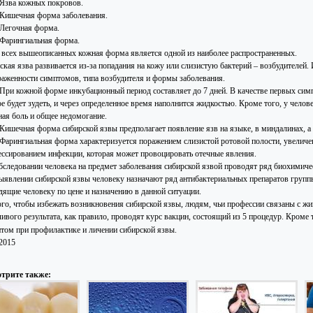
Язва кожных покровов.
Кишечная форма заболевания.
Легочная форма.
Фарингиальная форма.
 всех вышеописанных кожная форма является одной из наиболее распространенных.
ская язва развивается из-за попадания на кожу или слизистую бактерий – возбудителей.
раженности симптомов, типа возбудителя и формы заболевания.
При кожной форме инкубационный период составляет до 7 дней. В качестве первых сим
ое будет зудеть, и через определенное время наполнится жидкостью. Кроме того, у чел
ная боль и общее недомогание.
Кишечная форма сибирской язвы предполагает появление язв на языке, в миндалинах, а 
Фарингиальная форма характеризуется поражением слизистой ротовой полости, увелич
ессированием инфекции, которая может провоцировать отечные явления.
бследовании человека на предмет заболевания сибирской язвой проводят ряд биохимичес
ыявлении сибирской язвы человеку назначают ряд антибактериальных препаратов групп
дящие человеку по цене и назначению в данной ситуации.
ого, чтобы избежать возникновения сибирской язвы, людям, чьи профессии связаны с 
чивого результата, как правило, проводят курс вакцин, состоящий из 5 процедур. Кром
том при профилактике и личении сибирской язвы.
.2015
трите также: