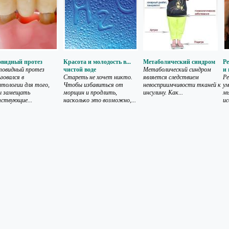
видный протез
Красота и молодость в...
Метаболический синдром
Р
овидный протез
чистой воде
Метаболический синдром
и 
зовался в
Стареть не хочет никто.
является следствием
Ре
тологии для того,
Чтобы избавиться от
невосприимчивости тканей к
ум
ы замещать
морщин и продлить,
инсулину. Как...
м
ствующие...
насколько это возможно,...
ис