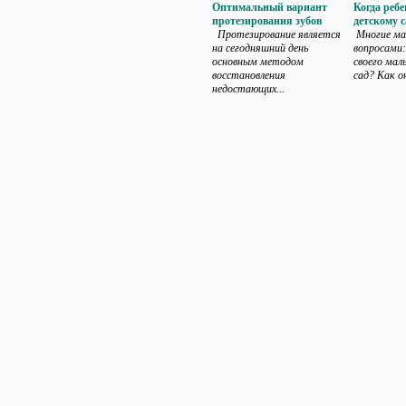
Оптимальный вариант
Когда ребе
протезирования зубов
детскому с
Протезирование является
Многие ма
на сегодняшний день
вопросами
основным методом
своего мал
восстановления
сад? Как он
недостающих...