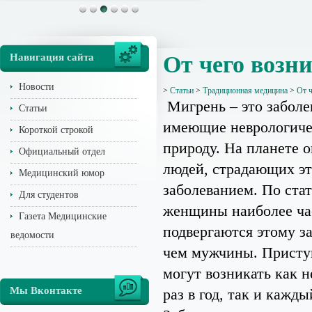
Навигация сайта
От чего возн
Новости
>
Статьи
>
Традиционная медицина
>
От ч
Мигрень – это заболе
Статьи
имеющие неврологич
Короткой строкой
природу. На планете 
Официальный отдел
людей, страдающих э
Медицинский юмор
заболеванием. По ста
Для студентов
женщины наиболее ча
Газета Медицинские
подвергаются этому з
ведомости
чем мужчины. Присту
могут возникать как н
Мы Вконтакте
раз в год, так и кажды