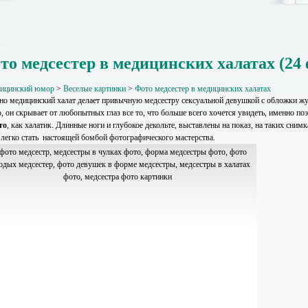
то медсестер в медицинских халатах (24 
ицинский юмор
>
Веселые картинки
>
Фото медсестер в медицинских халатах
о медицинский халат делает привычную медсестру сексуальной девушкой с обложки жу
, он скрывает от любопытных глаз все то, что больше всего хочется увидеть, именно по
то
, как халатик. Длинные ноги и глубокое декольте, выставлены на показ, на таких сни
 легко стать настоящей бомбой фотографического мастерства.