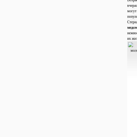
Возра
вчера
могут
попул
Стери
медсе
нежно
их жи