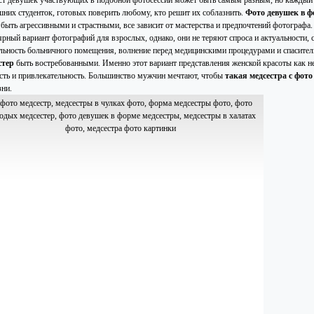
ст девушек участвующих в подобной фотосессии может быть самым разным, но каждый
шних студенток, готовых поверить любому, кто решит их соблазнить.
Фото девушек в ф
 быть агрессивными и страстными, все зависит от мастерства и предпочтений фотографа
ярный вариант фотографий для взрослых, однако, они не теряют спроса и актуальности, 
льность больничного помещения, волнение перед медицинскими процедурами и спаситель
стер
быть востребованными. Именно этот вариант представления женской красоты как н
сть и привлекательность. Большинство мужчин мечтают, чтобы
такая медсестра с фот
зни.