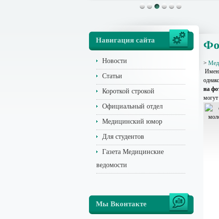
Навигация сайта
Фо
Новости
>
Мед
Именн
Статьи
однако
на фо
Короткой строкой
могут
Официальный отдел
Медицинский юмор
Для студентов
Газета Медицинские
ведомости
Мы Вконтакте