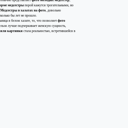
 обычно представляет
фото молодых медсестер
,
орме медсестры
порой кажутся трогательными, но
.
Медсестры в халатах на фото
, довольно
сколько бы лет не прошло.
ница в белом халате, то, что позволяет
фото
ельзя лучше подчеркивает женскую сущность,
о или картинки
стала реальностью, встретившейся в