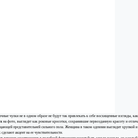
чные чулки не в одном образе не будут так привлекать к себе восхищенные взгляды, ка
ах
на фото, выглядят как роковые кросотки, сохранившие первозданную красоту и отли
щающей представительней сильного пола. Женщина в таком одеянии выглядит хрупкой и ес
 сделают акцент на ее чувствительности.