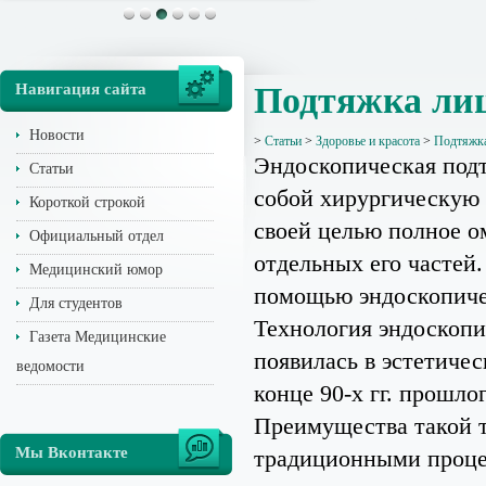
Навигация сайта
Подтяжка ли
Новости
>
Статьи
>
Здоровье и красота
>
Подтяжка
Эндоскопическая подт
Статьи
собой хирургическую 
Короткой строкой
своей целью полное о
Официальный отдел
отдельных его частей
Медицинский юмор
помощью эндоскопиче
Для студентов
Технология эндоскоп
Газета Медицинские
появилась в эстетиче
ведомости
конце 90-х гг. прошлог
Преимущества такой 
Мы Вконтакте
традиционными проце