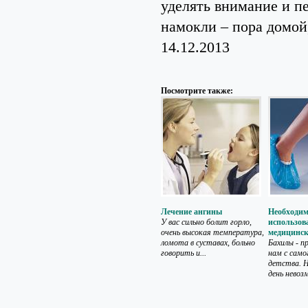
уделять внимание и п
намокли – пора домой,
14.12.2013
Посмотрите также:
Лечение ангины
Необходим
У вас сильно болит горло,
использов
очень высокая температура,
медицинск
ломота в суставах, больно
Бахилы - 
говорить и...
нам с само
детства. 
день невоз