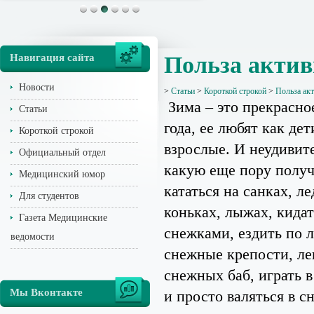
Навигация сайта
Польза актив
Новости
>
Статьи
>
Короткой строкой
>
Польза ак
Зима – это прекрасно
Статьи
года, ее любят как дет
Короткой строкой
взрослые. И неудивите
Официальный отдел
какую еще пору полу
Медицинский юмор
кататься на санках, ле
Для студентов
коньках, лыжах, кидат
Газета Медицинские
снежками, ездить по л
ведомости
снежные крепости, ле
снежных баб, играть в
Мы Вконтакте
и просто валяться в с