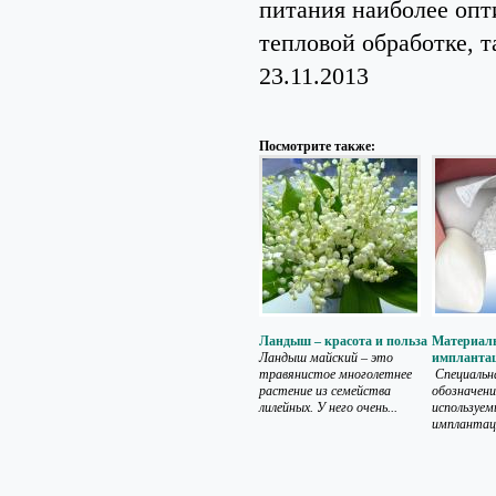
питания наиболее опт
тепловой обработке, т
23.11.2013
Посмотрите также:
Ландыш – красота и польза
Материал
Ландыш майский – это
имплантац
травянистое многолетнее
Специальн
растение из семейства
обозначени
лилейных. У него очень...
используем
имплантаци