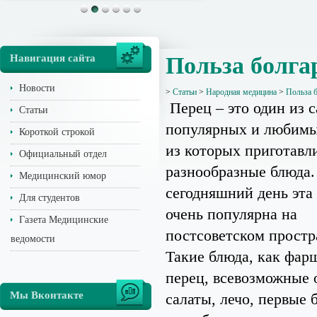
Навигация сайта
Польза болга
Новости
>
Статьи
>
Народная медицина
>
Польза б
Перец – это один из 
Статьи
популярных и любимы
Короткой строкой
из которых приготавл
Официальный отдел
разнообразные блюда.
Медицинский юмор
сегодняшний день эта
Для студентов
очень популярна на
Газета Медицинские
постсоветском простр
ведомости
Такие блюда, как фа
перец, всевозможные
Мы Вконтакте
салаты, лечо, первые 