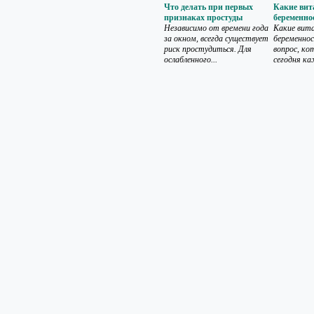
Что делать при первых
Какие вит
признаках простуды
беременно
Независимо от времени года
Какие вит
за окном, всегда существует
беременно
риск простудиться. Для
вопрос, ко
ослабленного...
сегодня ка