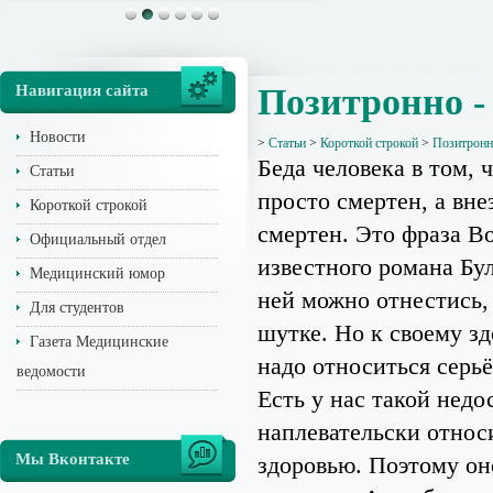
Навигация сайта
Позитронно -
Новости
>
Статьи
>
Короткой строкой
>
Позитронн
Беда человека в том, 
Статьи
просто смертен, а вне
Короткой строкой
смертен. Это фраза В
Официальный отдел
известного романа Бул
Медицинский юмор
ней можно отнестись,
Для студентов
шутке. Но к своему з
Газета Медицинские
надо относиться серьё
ведомости
Есть у нас такой недо
наплевательски относ
Мы Вконтакте
здоровью. Поэтому он