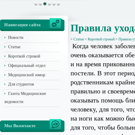
Навигация сайта
Правила уход
Новости
>
Статьи
>
Короткой строкой
>
Правила у
Когда человек заболев
Статьи
очень оказывается об
Короткой строкой
и на время прикованн
Официальный отдел
постели. В этот перио
Медицинский юмор
родственникам крайн
Для студентов
правильно и своеврем
Газета Медицинские
оказывать помощь бл
ведомости
человеку, для того, чт
на ноги как можно быс
Мы Вконтакте
для того, чтобы больн