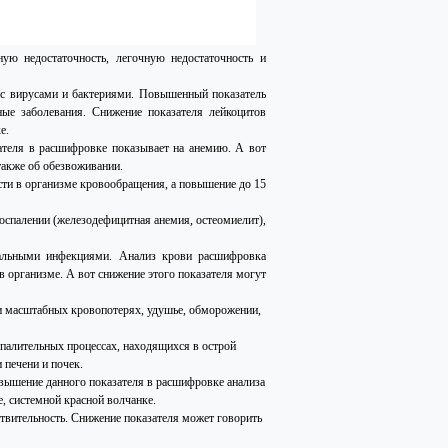
ую недостаточность, легочную недостаточность и
с вирусами и бактериями. Повышенный показатель
ные заболевания. Снижение показателя лейкоцитов
е.
ателя в расшифровке показывает на анемию. А вот
также об обезвоживании.
сти в организме кровообращения, а повышение до 15
оспалении (железодефицитная анемия, остеомиелит),
иальными инфекциями. Анализ крови расшифровка
 организме. А вот снижение этого показателя могут
и масштабных кровопотерях, удушье, обморожении,
палительных процессах, находящихся в острой
 печени и почек.
ышение данного показателя в расшифровке анализа
, системной красной волчанке.
ствительность. Снижение показателя может говорить