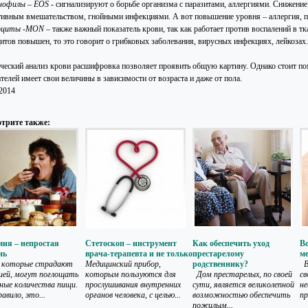
нофилы – EOS
- сигнализируют о борьбе организма с паразитами, аллергиями. Снижение
тивным вмешательством, гнойными инфекциями. А вот повышение уровня – аллергия, па
оциты -MON
– также важный показатель крови, так как работает против воспалений в тк
итов повышен, то это говорит о грибковых заболевания, вирусных инфекциях, лейкозах.
ческий анализ крови расшифровка позволяет проявить общую картину. Однако стоит по
телей имеет свои величины в зависимости от возраста и даже от пола.
.2014
трите также:
ия – непростая
Стетоскоп – инструмент
Как обеспечить уход
В
нь
врача-терапевта и не только
престарелому
м
 которые страдают
Медицинский прибор,
родственнику?
Вы
ией, могут поглощать
которым пользуются для
Дом престарелых, по своей
св
ные количества пищи.
прослушивания внутренних
сути, является великолепной
не
авило, это...
органов человека, с целью...
возможностью обеспечить
пр
пожилым...