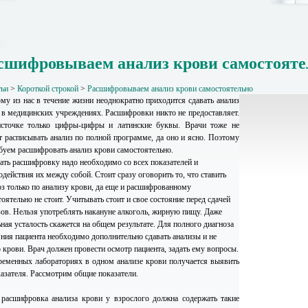
сшифровываем анализ крови самостояте
тьи
>
Короткой строкой
>
Расшифровываем анализ крови самостоятельно
му из нас в течение жизни неоднократно приходится сдавать анализ
 в медицинских учреждениях. Расшифровки никто не предоставляет.
сточке только цифры-цифры и латинские буквы. Врачи тоже не
т расписывать анализ по полной программе, да оно и ясно. Поэтому
буем расшифровать анализ крови самостоятельно.
ать расшифровку надо необходимо со всех показателей и
действия их между собой. Стоит сразу оговорить то, что ставить
оз только по анализу крови, да еще и расшифрованному
оятельно не стоит. Учитывать стоит и свое состояние перед сдачей
зов. Нельзя употреблять накануне алкоголь, жирную пищу. Даже
ная усталость скажется на общем результате. Для полного диагноза
яния пациента необходимо дополнительно сдавать анализы и не
о крови. Врач должен провести осмотр пациента, задать ему вопросы.
ременных лабораториях в одном анализе крови получается выявить
казателя. Рассмотрим общие показатели.
 расшифровка анализа крови у взрослого должна содержать такие