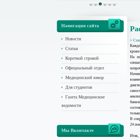
Навигация сайта
Ра
Новости
>
Ста
Каждо
Статьи
крови
На ли
Короткой строкой
спеша
Официальный отдел
попро
Начин
Медицинский юмор
взаимо
диагн
Для студентов
самост
анали
Газета Медицинские
баналь
ведомости
состо
тольк
В сов
24 по
Мы Вконтакте
Итак,