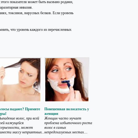
 этого показателя может быть вызвано родами,
разитарная инвазия.
анях, токсинов, вирусных белков. Если уровень
мнить, что уровень каждого из перечисленных
олосы падают? Примите
Повешенная волосатость у
еры!
женщин
падение волос, при всей
Женщин часто мучает
оей кажущейся
проблема избыточного роста
серьезности, может
волос в самых
инести массу неприятных...
непредсказуемых местах....