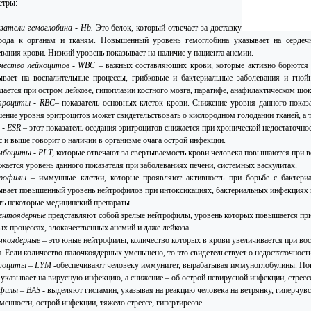
етры:
затели гемоглобина - Hb.
Это белок, который отвечает за доставку
рода к органам и тканям. Повышенный уровень гемоглобина указывает на сердечн
евания крови. Низкий уровень показывает на наличие у пациента анемии.
ичество лейкоцитов - WBC
– важных составляющих крови, которые активно борются 
ывает на воспалительные процессы, грибковые и бактериальные заболевания и гной
дается при остром лейкозе, гипоплазии костного мозга, паратифе, анафилактическом шок
троциты - RBC
– показатель основных клеток крови. Снижение уровня данного показ
ение уровня эритроцитов может свидетельствовать о кислородном голодании тканей, а 
- ESR
– этот показатель оседания эритроцитов снижается при хронической недостаточно
с и выше говорит о наличии в организме очага острой инфекции.
боциты - PLT,
которые отвечают за свертываемость крови человека повышаются при в
ижается уровень данного показателя при заболеваниях печени, системных васкулитах.
трофилы
– иммунные клетки, которые проявляют активность при борьбе с бактер
ывает повышенный уровень нейтрофилов при интоксикациях, бактериальных инфекциях в
ть некоторые медицинский препараты.
ментоядерные
представляют собой зрелые нейтрофилы, уровень которых повышается пр
ых процессах, злокачественных анемий и даже лейкоза.
чкоядерные
– это юные нейтрофилы, количество которых в крови увеличивается при вос
. Если количество палочкоядерных уменьшено, то это свидетельствует о недостаточности
фоциты – LYM
-обеспечивают человеку иммунитет, вырабатывая иммуноглобулины. Пов
 указывает на вирусную инфекцию, а снижение – об острой невирусной инфекции, стрессе
филы – BAS
- выделяют гистамин, указывая на реакцию человека на ветрянку, гиперчув
менности, острой инфекции, тяжело стрессе, гипертиреозе.