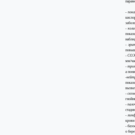
парам
-
пока
кисло
забол
-
кол
показ
наблю
-
эри
повыш
-
СОЭ 
мм/ча
-
тром
а пон
-
ней
показ
вызва
-
сег
гнойн
-
пало
стадии
-
лим
крови
-
базо
о бере