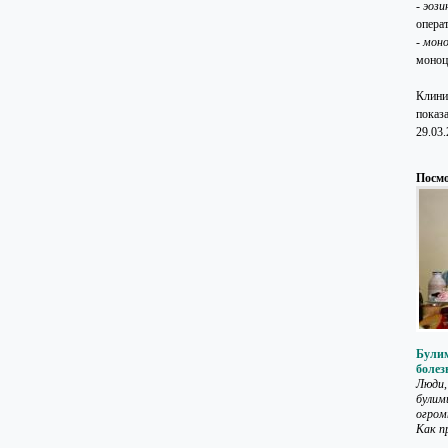
-
эози
опера
-
мон
моноц
Клини
показа
29.03
Посмо
Булим
болез
Люди,
булим
огром
Как пр