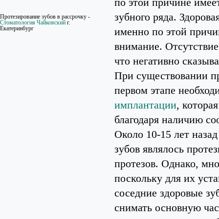
по этой причине имее
зубного ряда. Здоров
Протезирование зубов в рассрочку -
Стоматология Чайковский
г.
Екатеринбург
именно по этой причи
внимание. Отсутствие
что негативно сказыва
При существовании пр
первом этапе необход
имплантации
, котора
благодаря наличию со
Около 10-15 лет наза
зубов являлось проте
протезов. Однако, мн
поскольку для их уст
соседние здоровые зу
снимать основную час