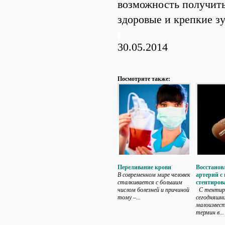
возможность получить
здоровые и крепкие з
30.05.2014
Посмотрите также:
Переливание крови
Восстанов
В современном мире человек
артерий с
сталкивается с большим
стентиров
числом болезней и причиной
C тентиро
тому –...
сегодняшни
малоизвес
термин в...