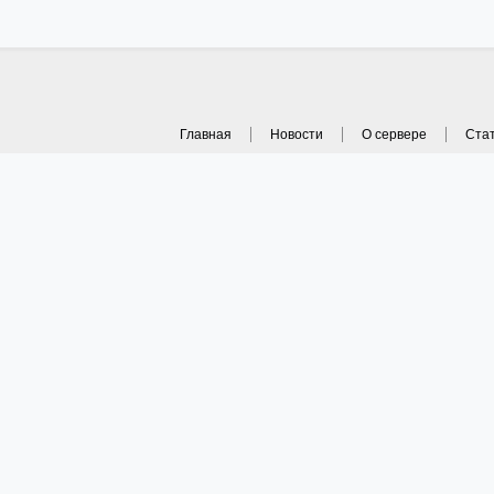
Главная
Новости
О сервере
Ста
Copyright © Медицинский онл
1997-2021. A
email: webma
Вн
Редакция Медицинского журн
информация на сайте носи
характер и ни в коем случае