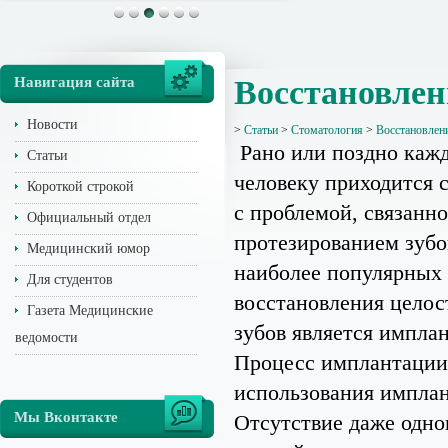
Навигация сайта
Восстановлен
Новости
>
Статьи
>
Стоматология
>
Восстановлени
Рано или поздно каж
Статьи
человеку приходится 
Короткой строкой
с проблемой, связанно
Официальный отдел
протезированием зубо
Медицинский юмор
наиболее популярных
Для студентов
восстановления целос
Газета Медицинские
зубов является импла
ведомости
Процесс имплантации 
использования имплан
Мы Вконтакте
Отсутствие даже одно