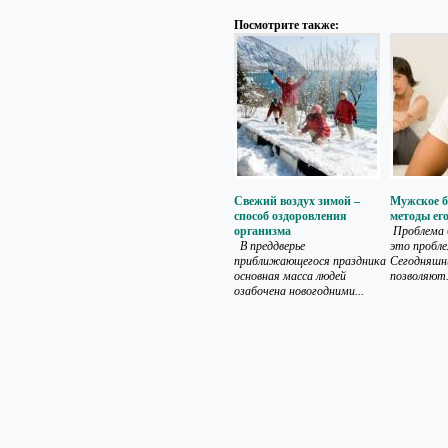
Посмотрите также:
Свежий воздух зимой –
Мужское б
способ оздоровления
методы ег
организма
Проблема 
В преддверье
это пробле
приближающегося праздника
Сегодняшн
основная масса людей
позволяют.
озабочена новогодними...