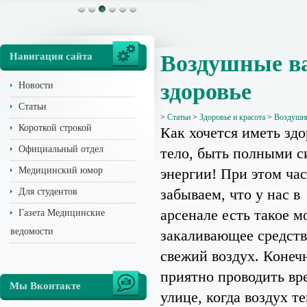
Навигация сайта
Воздушные ва
здоровье
Новости
Статьи
>
Статьи
>
Здоровье и красота
>
Воздушны
Короткой строкой
Как хочется иметь зд
Официальный отдел
тело, быть полными с
Медицинский юмор
энергии! При этом ча
забываем, что у нас в
Для студентов
арсенале есть такое 
Газета Медицинские
ведомости
закаливающее средств
свежий воздух. Конеч
приятно проводить вр
Мы Вконтакте
улице, когда воздух т