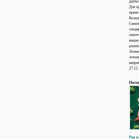
дисба
Для п
приме
Кольп
Симпт
специ
синте
вышео
разви
Лечени
лечен
напра
27.12
Посмо
Рак и