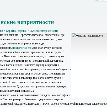
нские неприятности
тьи
>
Короткой строкой
>
Женские неприятности
ит или вагинит – представляет собой заболевание, при
м воспаляется слизистая влагалища из-за того, что
ходят периодически различного рода
ирования.
гинекология спб
дает статистику, согласно
ой данным заболеванием страдают женщины среднего
та. Что касается периода менопаузы, то таком случае
ит может возникнуть из-за гормональной перестройки
изма, когда яичники начинают функционировать с
енной активностью. Как правило, в организме наблюдается
ние продуцирования уровня эстрогенов, что вызывает
ение слизистой влагалища, и она становится сухой и
енной. Кроме того, в этот период может снизиться
ество палочек Додерлена, которые выполняют функцию
дных защитников организма.
ит также может возникнуть из-за определенной специфики
ия. Так, например, избыточное содержание в рационе
ых изделий, сладостей, шоколада и прочей высокоуглеводистой пищи может также спрово