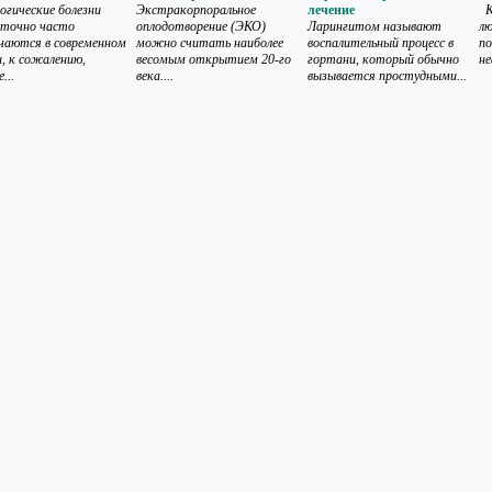
огические болезни
Экстракорпоральное
лечение
Ка
точно часто
оплодотворение (ЭКО)
Ларингитом называют
лю
чаются в современном
можно считать наиболее
воспалительный процесс в
п
и, к сожалению,
весомым открытием 20-го
гортани, который обычно
не
...
века....
вызывается простудными...