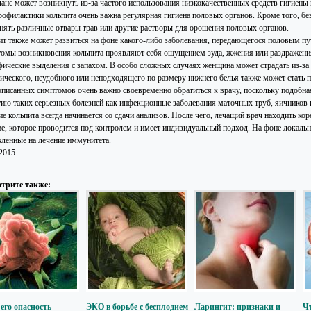
ланс может возникнуть из-за частого использования низкокачественных средств гигиены 
рофилактики кольпита очень важна регулярная гигиена половых органов. Кроме того, бе
нять различные отвары трав или другие растворы для орошения половых органов.
ит также может развиться на фоне какого-либо заболевания, передающегося половым пу
омы возникновения кольпита проявляют себя ощущением зуда, жжения или раздражения
фические выделения с запахом. В особо сложных случаях женщина может страдать из-за
тического, неудобного или неподходящего по размеру нижнего белья также может стать 
писанных симптомов очень важно своевременно обратиться к врачу, поскольку подобна
тию таких серьезных болезней как инфекционные заболевания маточных труб, яичников 
е кольпита всегда начинается со сдачи анализов. После чего, лечащий врач находить ко
ие, которое проводится под контролем и имеет индивидуальный подход. На фоне локаль
вленные на лечение иммунитета.
.2015
трите также:
 его опасность
ЭКО в борьбе с бесплодием
Ларингит: признаки и
Ч