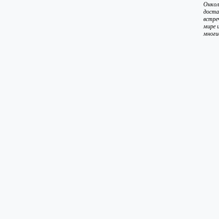
Онкол
доста
встре
мире 
многие