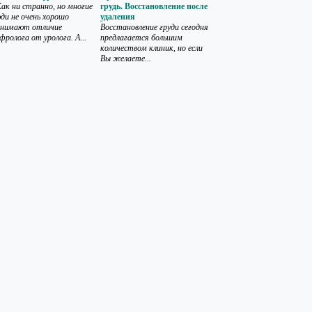
к ни странно, но многие
грудь. Восстановление после
ди не очень хорошо
удаления
онимают отличие
Восстановление груди сегодня
фролога от уролога. А...
предлагается большим
количеством клиник, но если
Вы желаете...