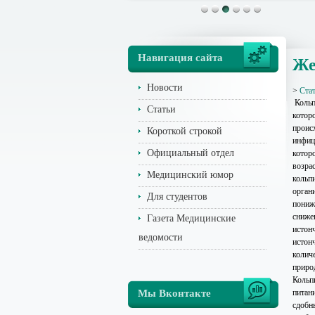
Навигация сайта
Же
Новости
>
Ста
Кольп
Статьи
которо
проис
Короткой строкой
инфиц
Официальный отдел
котор
возрас
Медицинский юмор
кольп
орган
Для студентов
пониж
сниже
Газета Медицинские
истонч
ведомости
истонч
колич
приро
Кольп
Мы Вконтакте
питан
сдобн