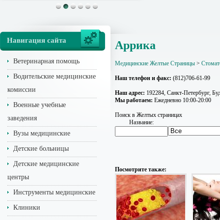
Навигация сайта
Аррика
Ветеринарная помощь
Медицинские Желтые Страницы
>
Стомат
Водительские медицинские
Наш телефон и факс:
(812)706-61-99
комиссии
Наш адрес:
192284, Санкт-Петербург, Буда
Мы работаем:
Ежедневно 10:00-20:00
Военные учебные
Поиск в Желтых страницах
заведения
Название:
Вузы медицинские
Детские больницы
Детские медицинские
Посмотрите также:
центры
Инструменты медицинские
Клиники