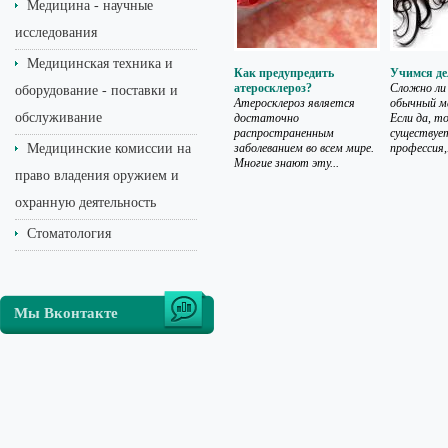
Медицина - научные
исследования
Медицинская техника и
Как предупредить
Учимся де
атеросклероз?
Сложно ли
оборудование - поставки и
Атеросклероз является
обычный м
обслуживание
достаточно
Если да, т
распространенным
существуе
Медицинские комиссии на
заболеванием во всем мире.
профессия,.
Многие знают эту...
право владения оружием и
охранную деятельность
Стоматология
Мы Вконтакте