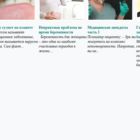
с гуляет по планете
Неприятная проблема во
Медицинские анекдоты
Г
есом называют
время беременности
часть 1
за
ционное заболевание,
Беременность для женщины
Психиатр пациенту: – Зря вы
б
ое вызывается вирусом
– это один из наиболее
жалуетесь на комплекс
М
са. Сам факт...
счастливых периодов в
неполноценности. Напротив,
с
жизни....
вы на...
н
ги
за
ба