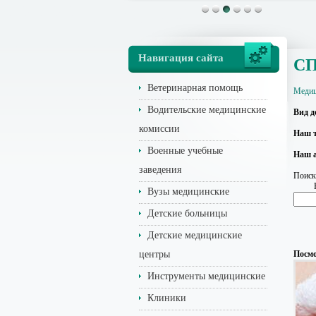
Навигация сайта
СП
Ветеринарная помощь
Медиц
Водительские медицинские
Вид д
комиссии
Наш т
Военные учебные
Наш а
заведения
Поиск
Вузы медицинские
Детские больницы
Детские медицинские
центры
Посмо
Инструменты медицинские
Клиники