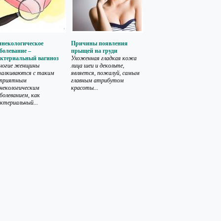
инекологическое
Причины появления
болевание –
прыщей на груди
актериальный вагиноз
Ухоженная гладкая кожа
ногие женщины
лица шеи и декольте,
талкиваются с таким
является, пожалуй, самым
еприятным
главным атрибутом
некологическим
красоты...
болеванием, как
ктериальный...