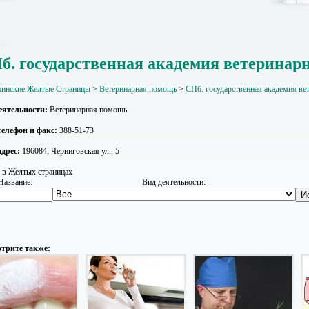
б. государственная академия ветерина
инские Желтые Страницы
>
Ветеринарная помощь
>
СПб. государственная академия в
еятельности:
Ветеринарная помощь
елефон и факс:
388-51-73
дрес:
196084, Черниговская ул., 5
 в Желтых страницах
Название:
Вид деятельности:
трите также: