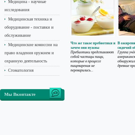
Медицина - научные
исследования
Медицинская техника и
оборудование - поставки и
обслуживание
Что же такое пребиотики и
В ожирени
Медицинские комиссии на
зачем они нужны
сидячий о
Пребиотики представляют
Группа учё
право владения оружием и
собой частицы пищи,
американс
охранную деятельность
которые в процессе
обнаружил
пищеварения не
древние пре
Стоматология
переварились...
Мы Вконтакте