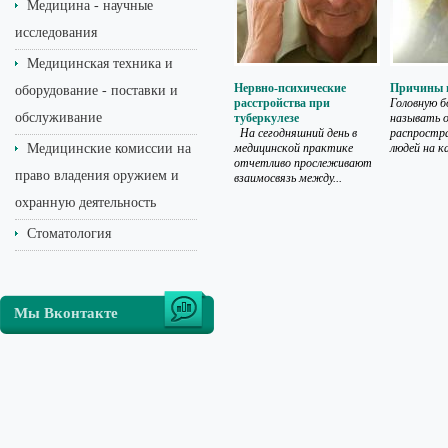
Медицина - научные
исследования
Медицинская техника и
Нервно-психические
Причины г
оборудование - поставки и
расстройства при
Головную б
обслуживание
туберкулезе
называть о
На сегодняшний день в
распростр
Медицинские комиссии на
медицинской практике
людей на ка
отчетливо прослеживают
право владения оружием и
взаимосвязь между...
охранную деятельность
Стоматология
Мы Вконтакте