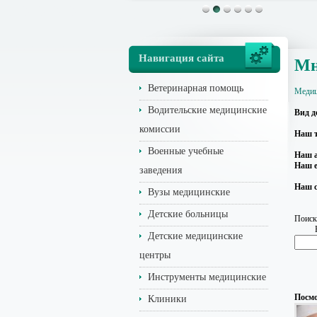
Навигация сайта
Мн
Ветеринарная помощь
Медиц
Водительские медицинские
Вид д
комиссии
Наш т
Военные учебные
Наш а
Наш e
заведения
Наш с
Вузы медицинские
Детские больницы
Поиск
Детские медицинские
центры
Инструменты медицинские
Посмо
Клиники