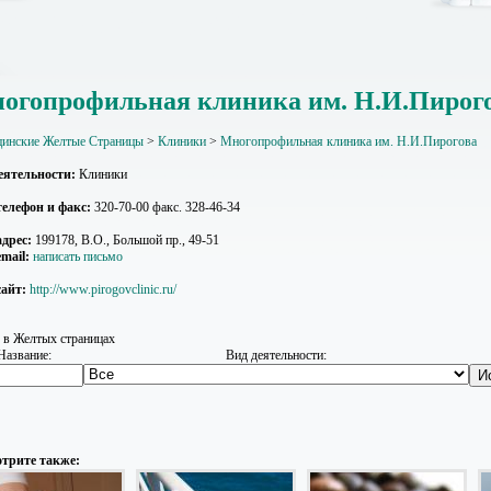
огопрофильная клиника им. Н.И.Пирог
инские Желтые Страницы
>
Клиники
>
Многопрофильная клиника им. Н.И.Пирогова
еятельности:
Клиники
елефон и факс:
320-70-00 факс. 328-46-34
дрес:
199178, В.О., Большой пр., 49-51
mail:
написать письмо
айт:
http://www.pirogovclinic.ru/
 в Желтых страницах
Название:
Вид деятельности:
трите также: