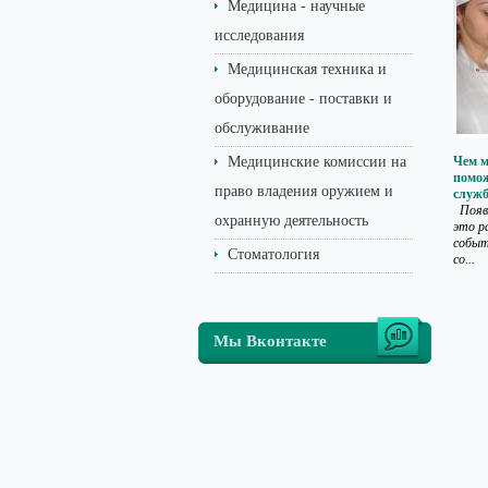
Медицина - научные
исследования
Медицинская техника и
оборудование - поставки и
обслуживание
Медицинские комиссии на
Чем м
помо
право владения оружием и
служ
Появл
охранную деятельность
это р
событ
Стоматология
со...
Мы Вконтакте