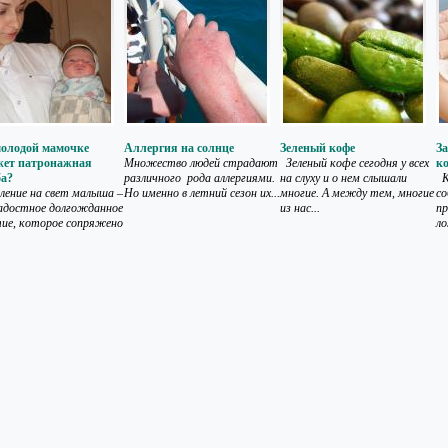
олодой мамочке
Аллергия на солнце
Зеленый кофе
За
жет патронажная
Множество людей страдают
Зеленый кофе сегодня у всех
к
ба?
различного рода аллергиями.
на слуху и о нем слышали
К
ение на свет малыша –
Но именно в летний сезон их...
многие. А между тем, многие
со
адостное долгожданное
из нас...
п
ие, которое сопряжено
ло