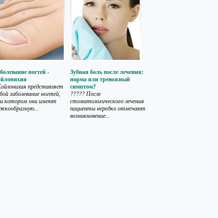
болевание ногтей -
Зубная боль после лечения:
ойлонихия
норма или тревожный
ойлонихия представляет
симптом?
бой заболевание ногтей,
????? После
ри котором они имеют
стоматологического лечения
жкообразную...
пациенты нередко отмечают
возникновение...