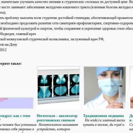
о значительно улучшить качество питания в студенческих столовых по доступной цене. В
е место занимают заболевания желудочно-кишечного тракта (язвенная болезнь желудка 
ты);
ить проблему выплаты всем студентам достойной стипендии, обеспечивающей прожито
 необходимо продолжить развитие сети санаториев-профилакториев, спортивно-оздорови
ий физической культурой и спортом, чтобы сохранение и укрепление здоровья стало обяз
 Медведев, главный врач
ской межвузовской студенческой поликлиники, заслуженный врач РФ,
тов-на-Дону
.2012
трите также:
гидроз: как с этим
Негатоскоп – анализатор
Традиционная медицина
Де
?
рентгеновских снимков
На wiski.ru элитный виски
и
 человек был успешным
Негатоскопом называют
купить в москве, du royal o.
Ст
твовал себя уверенно в
устройство, которое
ка