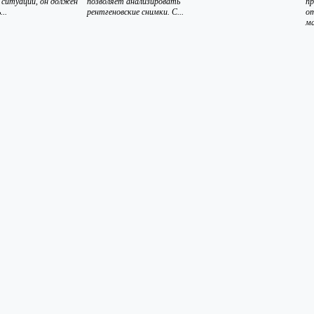
 ситуации, он должен
позволяет анализировать
п
..
рентгеновские снимки. С...
о
ма