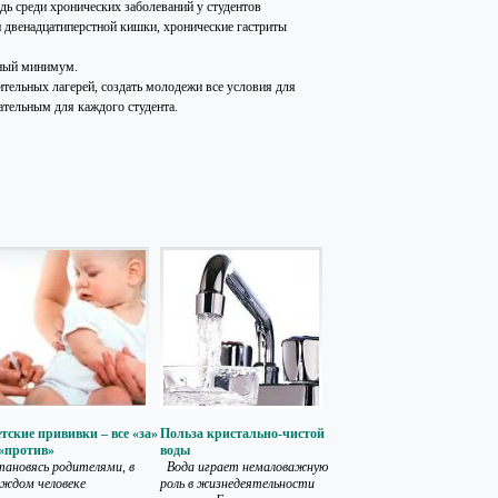
едь среди хронических заболеваний у студентов
и двенадцатиперстной кишки, хронические гастриты
чный минимум.
тельных лагерей, создать молодежи все условия для
ательным для каждого студента.
тские прививки – все «за»
Польза кристально-чистой
 «против»
воды
ановясь родителями, в
Вода играет немаловажную
ждом человеке
роль в жизнедеятельности