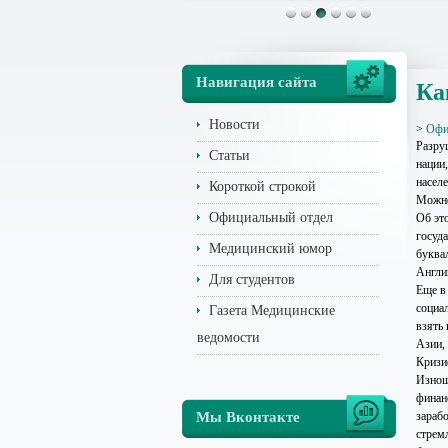
Навигация сайта
Ка
Новости
>
Офи
Разру
Статьи
нации
насел
Короткой строкой
Можно
Официальный отдел
Об эт
госуд
Медицинский юмор
буква
Англи
Для студентов
Еще в
социа
Газета Медицинские
взять
ведомости
Азии,
Кризис
Изнош
финан
Мы Вконтакте
зараб
стрем