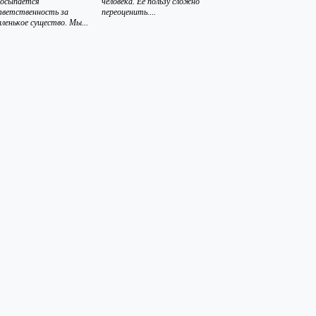
росыпается
человека. Ее пользу сложно
тветственность за
переоценить....
ленькое существо. Мы...