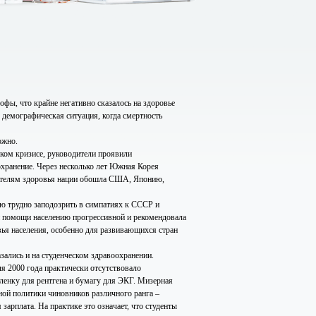
фы, что крайне негативно сказалось на здоровье
 демографическая ситуация, когда смертность
ожно.
оком кризисе, руководители проявили
охранение. Через несколько лет Южная Корея
азателям здоровья нации обошла США, Японию,
ю трудно заподозрить в симпатиях к СССР и
й помощи населению прогрессивной и рекомендовала
вья населения, особенно для развивающихся стран
зались и на студенческом здравоохранении.
я 2000 года практически отсутствовало
ленку для рентгена и бумагу для ЭКГ. Мизерная
ой политики чиновников различного ранга –
зарплата. На практике это означает, что студенты