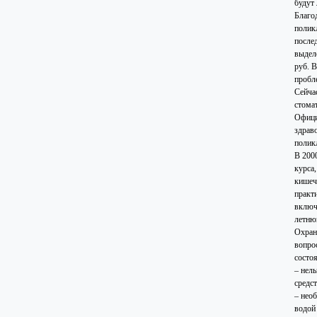
будут
Благо
полик
после
выдел
руб. 
пробл
Сейча
стома
Офици
здрав
полик
В 200
курса,
кишеч
практ
включ
летню
Охран
вопро
состоя
– нел
средс
– нео
водой