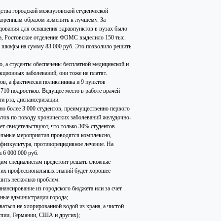
ства городской межвузовской студенческой
 коренным образом изменить к лучшему. За
удования для оснащения здравпунктов в вузах было
са, Ростовское отделение ФОМС выделило 150 тыс.
е шкафы на сумму 83 000 руб. Это позволило решить
, а студенты обеспечены бесплатной медицинской и
ционных заболеваний, они тоже не платят.
ов, а фактически поликлиника и 9 пунктов
710 подростков. Ведущее место в работе врачей
 рта, диспансеризации.
но более 3 000 студентов, преимущественно первого
евтов по поводу хронических заболеваний желудочно-
т свидетельствуют, что только 30% студентов
ельные мероприятия проводятся комплексно,
 физкультура, противорецидивное лечение. На
 6 000 000 руб.
ущим специалистам предстоит решать сложные
 их профессиональных знаний будет хорошее
шить несколько проблем:
нансирование из городского бюджета или за счет
нные администрации города;
аться не хлорированной водой из крана, а чистой
нглии, Германии, США и других);