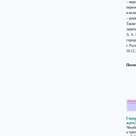
– над
перво
и коли
– реш
Также
занят
А. А.
город
г. Рос
16.12
Посмо
Гипер
жить
Чтобы
и чувс