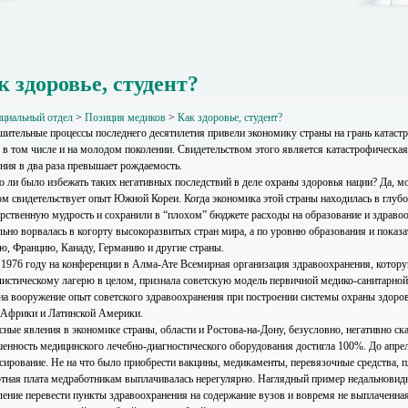
к здоровье, студент?
циальный отдел
>
Позиция медиков
>
Как здоровье, студент?
шительные процессы последнего десятилетия привели экономику страны на грань катастро
, в том числе и на молодом поколении. Свидетельством этого является катастрофическая
ения в два раза превышает рождаемость.
 ли было избежать таких негативных последствий в деле охраны здоровья нации? Да, м
ом свидетельствует опыт Южной Кореи. Когда экономика этой страны находилась в глуб
арственную мудрость и сохранили в “плохом” бюджете расходы на образование и здраво
льно ворвалась в когорту высокоразвитых стран мира, а по уровню образования и пок
ю, Францию, Канаду, Германию и другие страны.
 1976 году на конференции в Алма-Ате Всемирная организация здравоохранения, котору
листическому лагерю в целом, признала советскую модель первичной медико-санитарно
 на вооружение опыт советского здравоохранения при построении системы охраны здоро
 Африки и Латинской Америки.
ные явления в экономике страны, области и Ростова-на-Дону, безусловно, негативно ска
енность медицинского лечебно-диагностического оборудования достигла 100%. До апрел
сирование. Не на что было приобрести вакцины, медикаменты, перевязочные средства, п
отная плата медработникам выплачивалась нерегулярно. Наглядный пример недальновидн
ление перевести пункты здравоохранения на содержание вузов и вовремя не выплаченная 