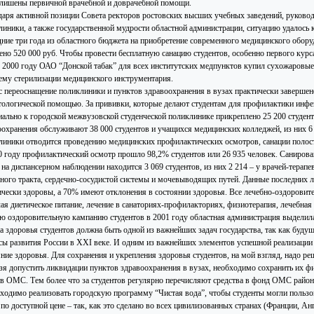
 лишены первичной врачебной и доврачебной помощи.
даря активной позиции Совета ректоров ростовских высших учебных заведений, руковод
линики, а также государственной мудрости областной администрации, ситуацию удалось
дние три года из областного бюджета на приобретение современного медицинского обор
ено 520 000 руб. Чтобы провести бесплатную санацию студентов, особенно первого кур
В 2000 году ОАО “Донской табак” для всех институтских медпунктов купил сухожаровы
ему стерилизации медицинского инструментария.
с переоснащение поликлиники и пунктов здравоохранения в вузах практически завершено
тологической помощью. За прививки, которые делают студентам для профилактики инфек
ально к городской межвузовской студенческой поликлинике прикреплено 25 200 студент
оохранения обслуживают 38 000 студентов и учащихся медицинских колледжей, из них 6 
линики отводится проведению медицинских профилактических осмотров, санации полости
0 году профилактический осмотр прошло 98,2% студентов или 26 935 человек. Санирова
 на диспансерном наблюдении находится 3 069 студентов, из них 2 214 – у врачей-терап
ного тракта, сердечно-сосудистой системы и мочевыводящих путей. Данные последних ле
ически здоровы, а 70% имеют отклонения в состоянии здоровья. Все лечебно-оздоровит
ая диетическое питание, лечение в санаториях-профилакториях, физиотерапия, лечебная
ю оздоровительную кампанию студентов в 2001 году областная администрация выделила
а здоровья студентов должна быть одной из важнейших задач государства, так как буд
сы развития России в ХХI веке. И одним из важнейших элементов успешной реализации
ние здоровья. Для сохранения и укрепления здоровья студентов, на мой взгляд, надо ре
ьзя допустить ликвидации пунктов здравоохранения в вузах, необходимо сохранить их фи
тв ОМС. Тем более что за студентов регулярно перечисляют средства в фонд ОМС райо
бходимо реализовать городскую программу “Чистая вода”, чтобы студенты могли пользов
 по доступной цене – так, как это сделано во всех цивилизованных странах (Франции, А