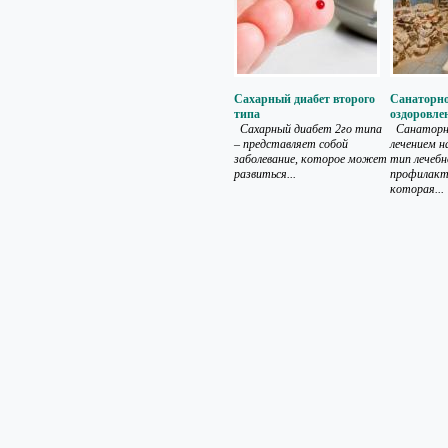
Сахарный диабет второго
Санаторно
типа
оздоровле
Сахарный диабет 2го типа
Санаторн
– представляет собой
лечением 
заболевание, которое может
тип лечебн
развиться...
профилакт
которая...