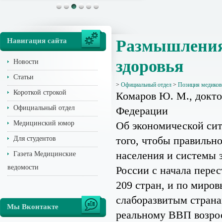
Навигация сайта
Размышления 
здоровья
Новости
Статьи
>
Официальный отдел
>
Позиция медиков
Короткой строкой
Комаров Ю. М., доктор
Официальный отдел
Федерации
Медицинский юмор
Об экономической сит
того, чтобы правильн
Для студентов
населения и системы 
Газета Медицинские
ведомости
России с начала перес
209 стран, и по миров
слаборазвитым страна
Мы Вконтакте
реальному ВВП возрос