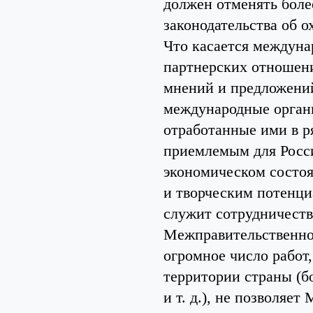
должен отменять бол
законодательства об о
Что касается междуна
партнерских отношени
мнений и предложений
международные органи
отработанные ими в ря
приемлемым для Росси
экономическом состо
и творческим потенц
служит сотрудничеств
Межправительственно
огромное число рабо
территории страны (б
и т. д.), не позволяе