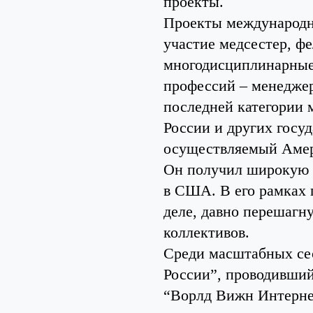
проекты.
Проекты международно
участие медсестер, ф
многодисциплинарные
профессий – менеджер
последней категории 
России и других госу
осуществляемый Амер
Он получил широкую и
в США. В его рамках 
деле, давно перешагн
коллективов.
Среди масштабных сес
России”, проводивши
“Ворлд Вижн Интерне