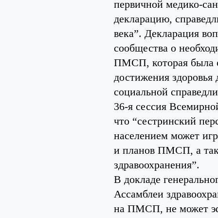
первичной медико-са
декларацию, справед
века”. Декларация во
сообщества о необход
ПМСП, которая была 
достижения здоровья д
социальной справедли
36-я сессия Всемирной
что “сестринский пер
населением может игр
и планов ПМСП, а та
здравоохранения”.
В докладе генерально
Ассамблеи здравоохран
на ПМСП, не может э