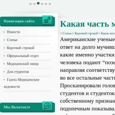
Навигация сайта
Какая часть м
Новости
>
Статьи
>
Короткой строкой
>
Какая част
Американские ученые
Статьи
ответ на долго мучив
Короткой строкой
какие именно участки
Официальный отдел
человека подают “поз
Медицинский юмор
направляя соответст
Для студентов
во все остальные част
Газета Медицинские
Просканировали голов
ведомости
студентов и студенток
собственному призна
Мы Вконтакте
подопечным показыва