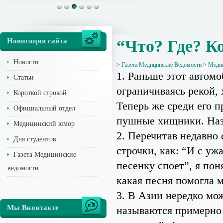
Навигация сайта
“Что? Где? К
Новости
>
Газета Медицинские Ведомости
>
Медиц
1. Раньше этот автом
Статьи
ограничиваясь рекой, 
Короткой строкой
Теперь же среди его 
Официальный отдел
пушные хищники. Назо
Медицинский юмор
2. Перечитав недавно
Для студентов
строчки, как: “И с уж
Газета Медицинские
песенку споет”, я пон
ведомости
какая песня помогла м
3. В Азии нередко мо
Мы Вконтакте
называются примерно 