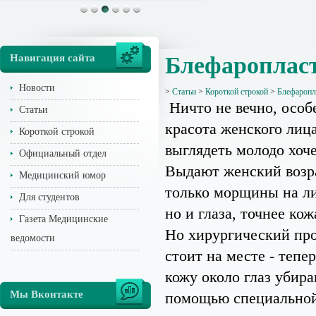
Навигация сайта
Блефаропласт
Новости
>
Статьи
>
Короткой строкой
>
Блефаропла
Ничто не вечно, особ
Статьи
красота женского лиц
Короткой строкой
выглядеть молодо хоче
Официальный отдел
Выдают женский возр
Медицинский юмор
только морщины на ли
Для студентов
но и глаза, точнее кож
Газета Медицинские
Но хирургический про
ведомости
стоит на месте - теп
кожу около глаз убира
Мы Вконтакте
помощью специальной