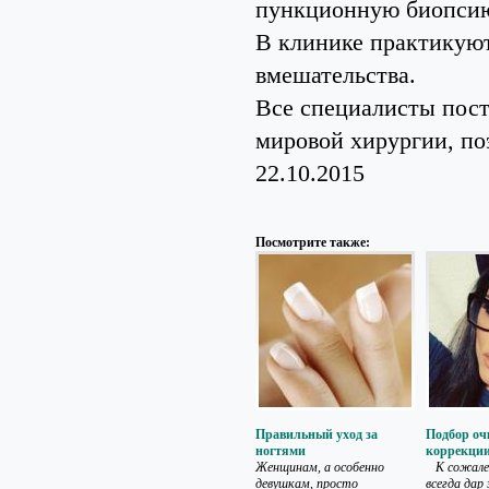
пункционную биопсию.
В клинике практикуют
вмешательства.
Все специалисты пос
мировой хирургии, п
22.10.2015
Посмотрите также:
Правильный уход за
Подбор оч
ногтями
коррекции
Женщинам, а особенно
К сожален
девушкам, просто
всегда дар