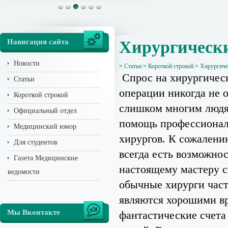
Навигация сайта
Хирургически
Новости
>
Статьи
>
Короткой строкой
>
Хирургиче
Спрос на хирургичес
Статьи
операции никогда не 
Короткой строкой
слишком многим людя
Официальный отдел
помощь профессиона
Медицинский юмор
хирургов. К сожалени
Для студентов
всегда есть возможнос
Газета Медицинские
настоящему мастеру с
ведомости
обычные хирурги част
являются хорошими вр
Мы Вконтакте
фантастические счета