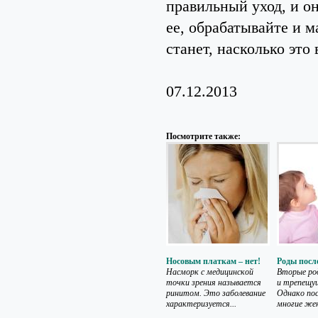
правильный уход, и о
ее, обрабатывайте и м
станет, насколько эт
07.12.2013
Посмотрите также:
Носовым платкам – нет!
Роды посл
Насморк с медицинской
Вторые ро
точки зрения называется
и трепещущ
ринитом. Это заболевание
Однако пос
характеризуется...
многие же