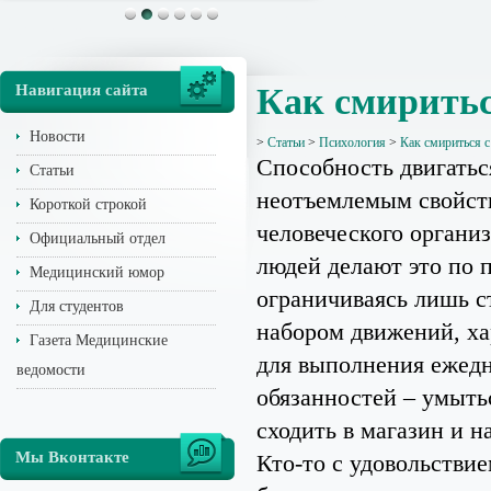
Навигация сайта
Как смиритьс
Новости
>
Статьи
>
Психология
>
Как смириться 
Способность двигатьс
Статьи
неотъемлемым свойст
Короткой строкой
человеческого органи
Официальный отдел
людей делают это по 
Медицинский юмор
ограничиваясь лишь 
Для студентов
набором движений, х
Газета Медицинские
для выполнения ежед
ведомости
обязанностей – умытьс
сходить в магазин и на
Мы Вконтакте
Кто-то с удовольствие