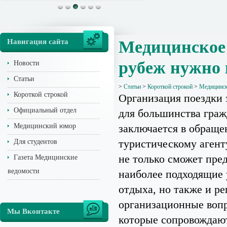
Навигация сайта
Медицинское 
рубеж нужно 
Новости
Статьи
>
Статьи
>
Короткой строкой
>
Медицинско
Короткой строкой
Организация поездки 
Официальный отдел
для большинства граж
Медицинский юмор
заключается в обраще
туристическому агент
Для студентов
не только сможет пре
Газета Медицинские
ведомости
наиболее подходящие 
отдыха, но также и ре
организационные воп
Мы Вконтакте
которые сопровождаю