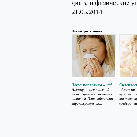
диета и физические у
21.05.2014
Посмотрите также:
Носовым платкам – нет!
Склонност
Насморк с медицинской
Аллергия 
точки зрения называется
чувствите
ринитом. Это заболевание
покровов о
характеризуется...
воздействие