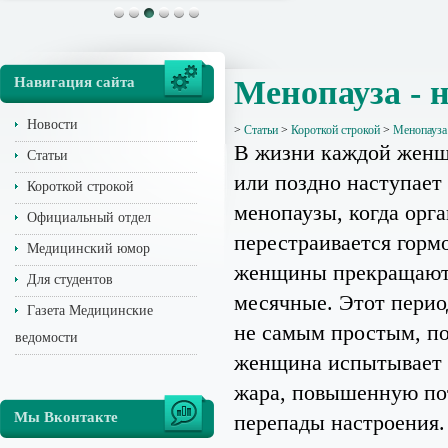
Навигация сайта
Менопауза - н
Новости
>
Статьи
>
Короткой строкой
>
Менопауза 
В жизни каждой жен
Статьи
или поздно наступает
Короткой строкой
менопаузы, когда орг
Официальный отдел
перестраивается горм
Медицинский юмор
женщины прекращают
Для студентов
месячные. Этот перио
Газета Медицинские
не самым простым, п
ведомости
женщина испытывает
жара, повышенную по
Мы Вконтакте
перепады настроения.