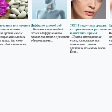
терапия или лечение
Диффузно-узловой зоб
ТОП-8 подручных средств,
З
омощи запахов
Увеличение щитовидной
которые помогут разгладить
по
них времен многие
железы диффузионного
и осветлить шрамы
Ид
изация использовали
характера вместе с узловыми
Шрамы, имеющиеся на
эт
е запахи для того,
образованиями...
коже, заставляют нас
ка
 воздействовать на...
помнить не о самых
вы
приятных моментах жизни.
Если...