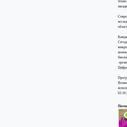
техно
насад
Совре
иссле
облас
Кажды
Сегод
микро
монок
биоло
орган
Цифро
Прогр
Возмо
исполь
03.10
Посмо