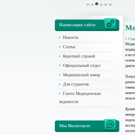
Навигация сайта
Мо
Новости
>
Ста
Медиц
Статьи
медиц
и исс
Короткой строкой
основ
Официальный отдел
диагн
Медицинский юмор
Попул
разно
Для студентов
гинек
некот
Газета Медицинские
испол
ведомости
Купит
интер
издел
Мы Вконтакте
иссле
изгот