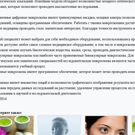
логических изысканий. Новейшие модели обладают возможностью мощного оптического
ками, которые позволяют проводить высокоточные исследования.
менные цифровые микроскопы имеют тринокулярные насадки, мощные камеры позволяют
дований, оснащены программным обеспечением. Работать с такими микроскопами достат
ти медицины проводить стало значительно интереснее, благодаря точности инструмента н
й специалист может выбрать для себя необходимое оборудование, воспользовавшись пр
ня доступно любое самое сложное медицинское оборудование, в том числе и микроскоп
скопе можно изучать биологические вещества, мазки, срезы, проводить диагностически
улярные микроскопы или наиболее часто применяемые бинокулярные микроскопы. Для о
гических или химических специальностей исследовательские микроскопы являются част
изовывается учебный процесс.
вые микроскопы имеют программное обеспечение, которое может легко проводить изме
аммы имеют множество опций и возможности графического изображения результата иссле
жна передача данных исследований на расстояние, удаленное управление процессом ис
зования в научной и исследовательской деятельности.
.2014
трите также: