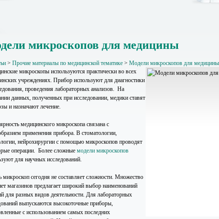
дели микроскопов для медицины
тьи
>
Прочие материалы по медицинской тематике
>
Модели микроскопов для медицины
инские микроскопы используются практически во всех
инских учреждениях. Прибор используют для диагностики
ледования, проведения лабораторных анализов. На
ании данных, полученных при исследовании, медики ставят
озы и назначают лечение.
ярность медицинского микроскопа связана с
образием применения прибора. В стоматологии,
ологии, нейрохирургии с помощью микроскопов проводят
орые операции. Более сложные
модели микроскопов
ьзуют для научных исследований.
ь микроскоп сегодня не составляет сложности. Множество
нет магазинов предлагает широкий выбор наименований
ий для разных видов деятельности. Для лабораторных
дований выпускаются высокоточные приборы,
овленные с использованием самых последних