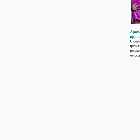
Арома
при п
С дав
цивил
разны
чтобы