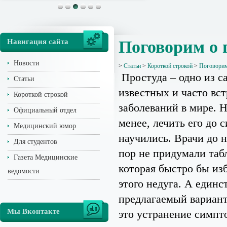
Навигация сайта
Поговорим о 
Новости
>
Статьи
>
Короткой строкой
>
Поговорим
Простуда – одно из 
Статьи
известных и часто вс
Короткой строкой
заболеваний в мире. Н
Официальный отдел
менее, лечить его до с
Медицинский юмор
научились. Врачи до
Для студентов
пор не придумали таб
Газета Медицинские
которая быстро бы из
ведомости
этого недуга. А един
предлагаемый вариант
Мы Вконтакте
это устранение симпт