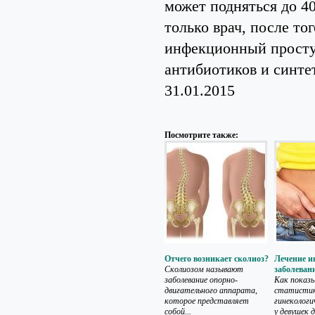
может подняться до 4
только врач, после то
инфекционный простуд
антибиотиков и синте
31.01.2015
Посмотрите также:
Отчего возникает сколиоз?
Лечение 
Сколиозом называют
заболеван
заболевание опорно-
Как показ
двигательного аппарата,
статистик
которое представляет
гинекологи
собой...
у девушек д