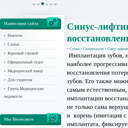
Навигация сайта
Синус-лифтин
восстановлен
Новости
Статьи
>
Статьи
>
Стоматология
>
Синус-лифтинг
Короткой строкой
Имплантация зубов, 
Официальный отдел
наиболее прогрессив
Медицинский юмор
восстановления поте
зубов. Его также можн
Для студентов
самым естественным, 
Газета Медицинские
ведомости
имплантации восстана
не только сама верхуш
и корень (имитация 
Мы Вконтакте
имплантата, фиксируе