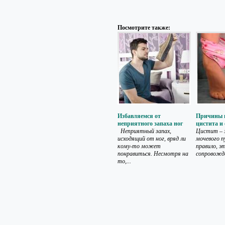
Посмотрите также:
Избавляемся от
Причины 
неприятного запаха ног
цистита и 
Неприятный запах,
Цистит – 
исходящий от ног, вряд ли
мочевого п
кому-то может
правило, э
понравиться. Несмотря на
сопровожда
то,...