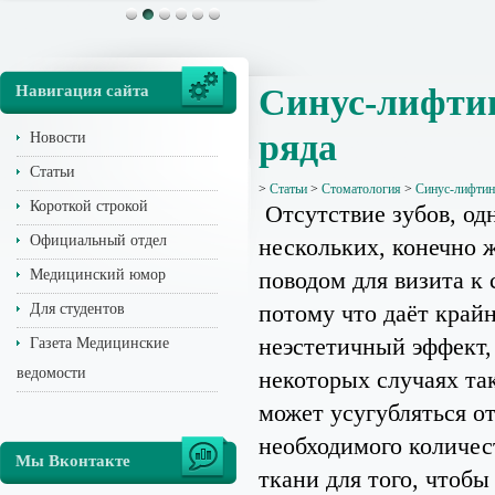
Навигация сайта
Синус-лифтин
ряда
Новости
Статьи
>
Статьи
>
Стоматология
>
Синус-лифтинг
Короткой строкой
Отсутствие зубов, од
Официальный отдел
нескольких, конечно ж
Медицинский юмор
поводом для визита к 
потому что даёт край
Для студентов
неэстетичный эффект,
Газета Медицинские
ведомости
некоторых случаях та
может усугубляться о
необходимого количес
Мы Вконтакте
ткани для того, чтобы