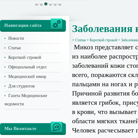
Навигация сайта
Заболевания 
Новости
>
Статьи
>
Короткой строкой
>
Заболеван
Микоз представляет с
Статьи
из наиболее распрост
Короткой строкой
заболеваний кожи сто
Официальный отдел
всего, поражаются ск
Медицинский юмор
пальцами на ногах и р
Для студентов
Причиной развития б
Газета Медицинские
является грибок, при
ведомости
в крови, что вызывает 
области мягких тканей
Мы Вконтакте
Человек расчесывает