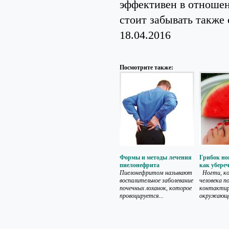
эффективен в отношен
стоит забывать также 
18.04.2016
Посмотрите также:
Формы и методы лечения
Грибок но
пиелонефрита
как убере
Пиелонефритом называют
Ногти, ко
воспалительное заболевание
человека п
почечных лоханок, которое
контактир
провоцируется...
окружающей