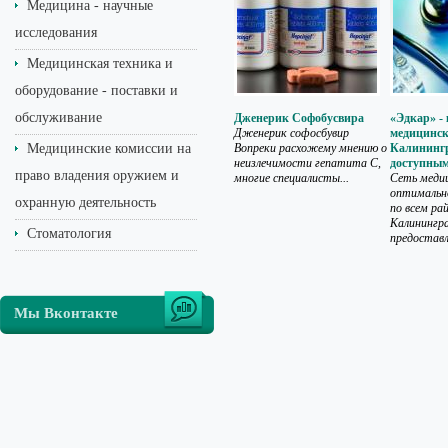
Медицина - научные
исследования
Медицинская техника и
оборудование - поставки и
обслуживание
Дженерик Софобусвира
«Эдкар» -
Дженерик софосбувир
медицинск
Медицинские комиссии на
Вопреки расхожему мнению о
Калинингр
неизлечимости гепатита С,
доступным
право владения оружием и
многие специалисты...
Сеть медиц
оптимальн
охранную деятельность
по всем ра
Калинингра
Стоматология
предоставл
Мы Вконтакте