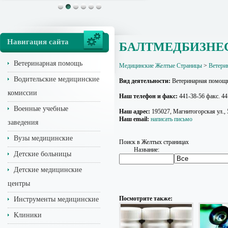
Навигация сайта
БАЛТМЕДБИЗНЕ
Ветеринарная помощь
Медицинские Желтые Страницы
>
Ветери
Водительские медицинские
Вид деятельности:
Ветеринарная помощ
комиссии
Наш телефон и факс:
441-38-56 факс. 44
Военные учебные
Наш адрес:
195027, Магнитогорская ул., 
Наш email:
написать письмо
заведения
Вузы медицинские
Поиск в Желтых страницах
Название:
Детские больницы
Детские медицинские
центры
Посмотрите также:
Инструменты медицинские
Клиники