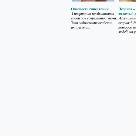
Опасность гипертонии
Псориаз –
Гипертония представляет
тяжелый д
собой бич современной эпохи.
Излечимым
Это заболевание особенно
псориаз? Э
актуально...
которое во
людей, но у