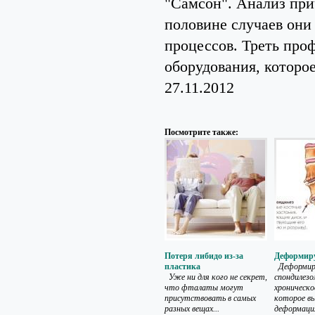
"Самсон". Анализ при
половине случаев они
процессов. Треть про
оборудования, которое
27.11.2012
Посмотрите также:
Потеря либидо из-за
Деформир
пластика
Деформи
Уже ни для кого не секрет,
спондилез
что фталаты могут
хроническо
присутствовать в самых
которое в
разных вещах...
деформация