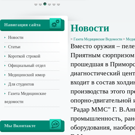
Навигация сайта
Новости
Новости
>
Газета Медицинские Ведомости
>
Медиц
Вместо оружия – пел
Статьи
Приятным сюрпризом 
Короткой строкой
прошедшая в Приморск
Официальный отдел
диагностический цент
Медицинский юмор
входит в состав холд
Для студентов
производства этого пр
Газета Медицинские
опорно-двигательной 
ведомости
"Радар ММС" Г. В.Анц
промышленность, ране
Мы Вконтакте
оборудования, наоборо