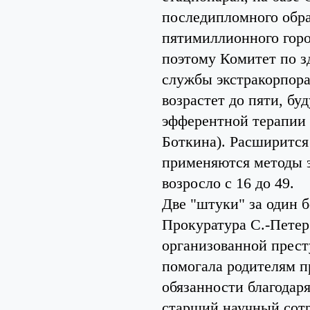
последипломного обра
пятимиллионного горо
поэтому Комитет по з
службы экстракорпора
возрастет до пяти, б
эфферентной терапии 
Боткина). Расширится
применяются методы э
возросло с 16 до 49.
Две "штуки" за один 
Прокуратура С.-Петер
организованной прест
помогала родителям п
обязанности благода
старший научный сотр