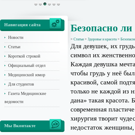
Навигация сайта
Безопасно ли
Новости
>
Статьи
>
Здоровье и красота
>
Безопасн
Для девушек, их грудь
Статьи
символ их женственно
Короткой строкой
Каждая девушка мечта
Официальный отдел
чтобы грудь у неё бы
Медицинский юмор
красивой, самой подт
Для студентов
только не каждой из 
Газета Медицинские
дана» такая красота. Б
ведомости
современная пластиче
хирургия творит чудес
Мы Вконтакте
недостаток женщины,