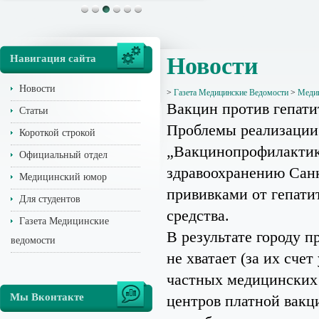
Навигация сайта
Новости
Новости
>
Газета Медицинские Ведомости
>
Медиц
Вакцин против гепати
Статьи
Проблемы реализации
Короткой строкой
„Вакцинопрофилактик
Официальный отдел
здравоохранению Санк
Медицинский юмор
прививками от гепати
Для студентов
средства.
Газета Медицинские
В результате городу п
ведомости
не хватает (за их сче
частных медицинских 
Мы Вконтакте
центров платной вакц