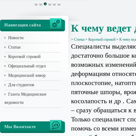
Навигация сайта
К чему ведет
Новости
>
Статьи
>
Короткой строкой
>
К чему ве
Специалисты выделя
Статьи
достаточно большое к
Короткой строкой
возможных изменений
Официальный отдел
деформациям относят
Медицинский юмор
плоскостопие, натоп
Для студентов
пяточные шпоры, вро
Газета Медицинские
косолапость и др . С
ведомости
– сразу обращаться к в
Только специалист сп
Мы Вконтакте
помочь со всеми изме