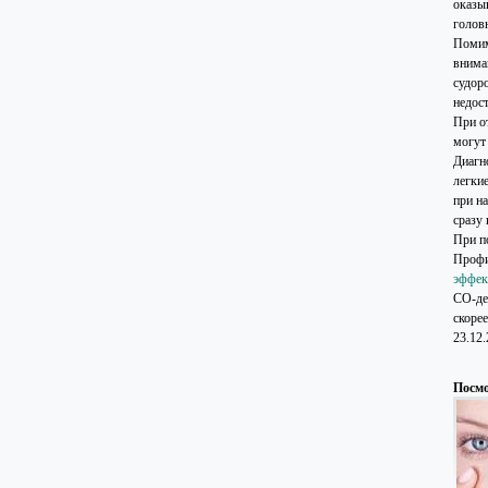
оказы
голов
Помим
внима
судор
недос
При о
могут 
Диагн
легки
при н
сразу
При п
Профи
эффек
СО-де
скоре
23.12
Посмо