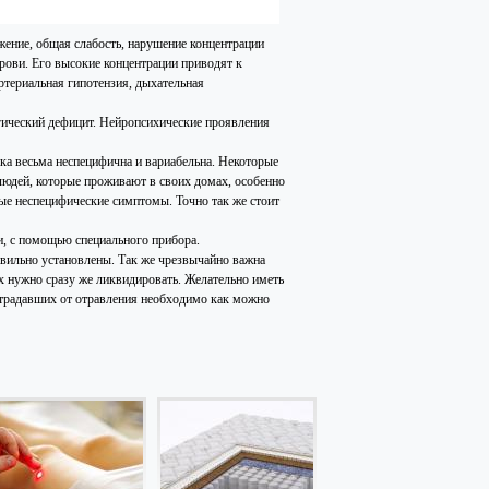
ение, общая слабость, нарушение концентрации
рови. Его высокие концентрации приводят к
ртериальная гипотензия, дыхательная
гический дефицит. Нейропсихические проявления
ка весьма неспецифична и вариабельна. Некоторые
людей, которые проживают в своих домах, особенно
ые неспецифические симптомы. Точно так же стоит
и, с помощью специального прибора.
вильно установлены. Так же чрезвычайно важна
их нужно сразу же ликвидировать. Желательно иметь
традавших от отравления необходимо как можно