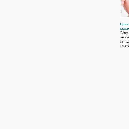
Причи
глаза
Общая
замеч
из ни
глазам