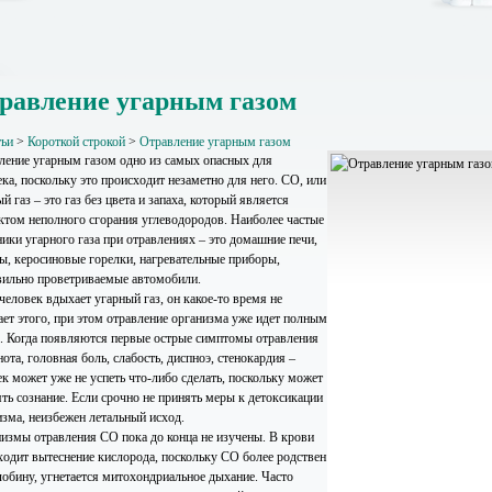
равление угарным газом
тьи
>
Короткой строкой
>
Отравление угарным газом
ление угарным газом одно из самых опасных для
ка, поскольку это происходит незаметно для него. СО, или
й газ – это газ без цвета и запаха, который является
ктом неполного сгорания углеводородов. Наиболее частые
ники угарного газа при отравлениях – это домашние печи,
ы, керосиновые горелки, нагревательные приборы,
вильно проветриваемые автомобили.
человек вдыхает угарный газ, он какое-то время не
ет этого, при этом отравление организма уже идет полным
. Когда появляются первые острые симптомы отравления
ота, головная боль, слабость, диспноэ, стенокардия –
ек может уже не успеть что-либо сделать, поскольку может
ять сознание. Если срочно не принять меры к детоксикации
изма, неизбежен летальный исход.
измы отравления СО пока до конца не изучены. В крови
ходит вытеснение кислорода, поскольку СО более родствен
лобину, угнетается митохондриальное дыхание. Часто