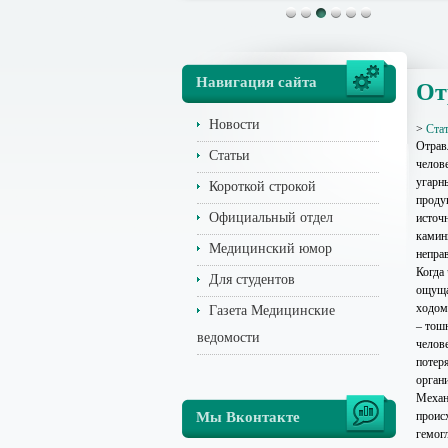
Навигация сайта
От
Новости
>
Ста
Отрав
Статьи
челове
угарны
Короткой строкой
проду
Официальный отдел
источ
камин
Медицинский юмор
непра
Когда 
Для студентов
ощуща
ходом
Газета Медицинские
– тошн
ведомости
челов
потер
орган
Механ
Мы Вконтакте
проис
гемог