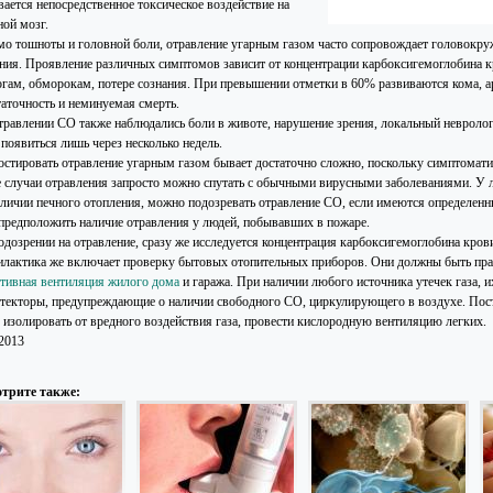
вается непосредственное токсическое воздействие на
ной мозг.
о тошноты и головной боли, отравление угарным газом часто сопровождает головокруж
ния. Проявление различных симптомов зависит от концентрации карбоксигемоглобина к
огам, обморокам, потере сознания. При превышении отметки в 60% развиваются кома, а
таточность и неминуемая смерть.
травлении СО также наблюдались боли в животе, нарушение зрения, локальный невроло
появиться лишь через несколько недель.
остировать отравление угарным газом бывает достаточно сложно, поскольку симптомати
е случаи отравления запросто можно спутать с обычными вирусными заболеваниями. У 
аличии печного отопления, можно подозревать отравление СО, если имеются определенн
 предположить наличие отравления у людей, побывавших в пожаре.
одозрении на отравление, сразу же исследуется концентрация карбоксигемоглобина кров
лактика же включает проверку бытовых отопительных приборов. Они должны быть пра
тивная вентиляция жилого дома
и гаража. При наличии любого источника утечек газа, 
текторы, предупреждающие о наличии свободного СО, циркулирующего в воздухе. Пос
е изолировать от вредного воздействия газа, провести кислородную вентиляцию легких.
.2013
трите также: