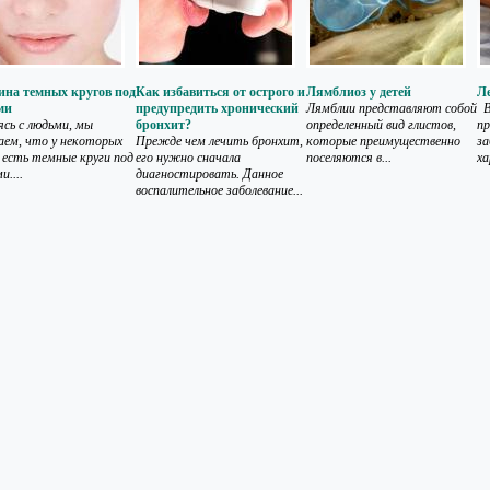
на темных кругов под
Как избавиться от острого и
Лямблиоз у детей
Ле
ми
предупредить хронический
Лямблии представляют собой
Ва
сь с людьми, мы
бронхит?
определенный вид глистов,
пр
аем, что у некоторых
Прежде чем лечить бронхит,
которые преимущественно
за
х есть темные круги под
его нужно сначала
поселяются в...
ха
и....
диагностировать. Данное
воспалительное заболевание...