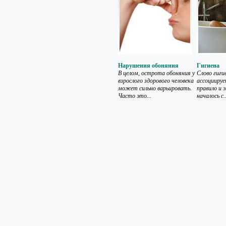
Нарушения обоняния
Гигиена
В целом, острота обоняния у
Слово гигие
взрослого здорового человека
ассоциируе
может сильно варьировать.
правило и 
Часто это...
началось с..