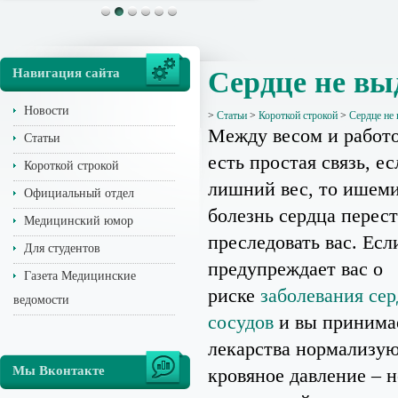
Навигация сайта
Сердце не вы
Новости
>
Статьи
>
Короткой строкой
>
Сердце не
Между весом и работо
Статьи
есть простая связь, е
Короткой строкой
лишний вес, то ишем
Официальный отдел
болезнь сердца перес
Медицинский юмор
преследовать вас. Есл
Для студентов
предупреждает вас о
Газета Медицинские
риске
заболевания сер
ведомости
сосудов
и вы принима
лекарства нормализу
Мы Вконтакте
кровяное давление – н