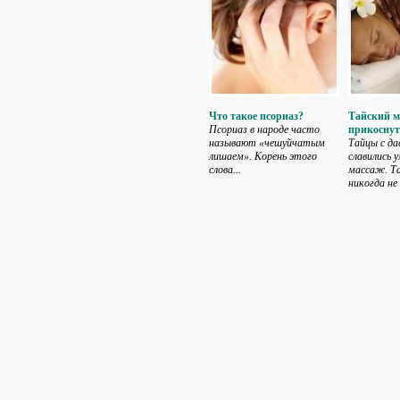
Что такое псориаз?
Тайский м
Псориаз в народе часто
прикоснут
называют «чешуйчатым
Тайцы с да
лишаем». Корень этого
славились 
слова...
массаж. Т
никогда не