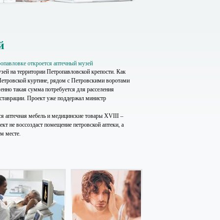
й
опавловке откроется аптечный музей
узей на территории Петропавловской крепости. Как
Петровской куртине, рядом с Петровскими воротами
менно такая сумма потребуется для расселения
еставрации. Проект уже поддержал министр
ся аптечная мебель и медицинские товары XVIII –
кт не воссоздаст помещение петровской аптеки, а
ом месте.