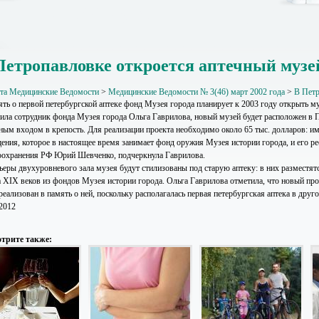
Петропавловке откроется аптечный музе
ета Медицинские Ведомости
>
Медицинские Ведомости № 3(46) март 2002 года
>
В Петр
ять о первой петербургской аптеке фонд Музея города планирует к 2003 году открыть м
ила сотрудник фонда Музея города Ольга Гаврилова, новый музей будет расположен в 
вным входом в крепость. Для реализации проекта необходимо около 65 тыс. долларов: и
ения, которое в настоящее время занимает фонд оружия Музея истории города, и его р
оохранения РФ Юрий Шевченко, подчеркнула Гаврилова.
ьеры двухуровневого зала музея будут стилизованы под старую аптеку: в них разместят
а XIX веков из фондов Музея истории города. Ольга Гаврилова отметила, что новый прое
реализован в память о ней, поскольку располагалась первая петербургская аптека в друг
.2012
трите также: