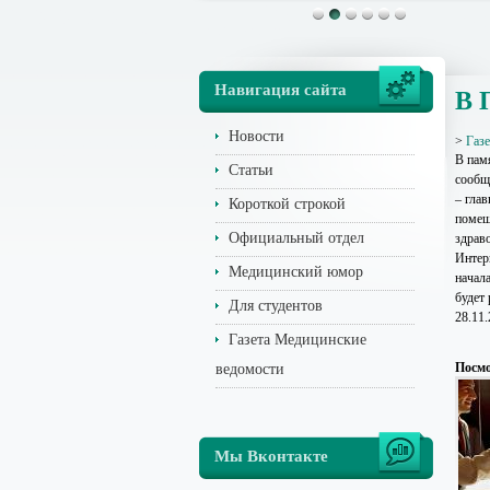
Навигация сайта
В 
Новости
>
Газ
В пам
Статьи
сообщ
– гла
Короткой строкой
помещ
Официальный отдел
здрав
Интер
Медицинский юмор
начал
будет 
Для студентов
28.11
Газета Медицинские
Посмо
ведомости
Мы Вконтакте