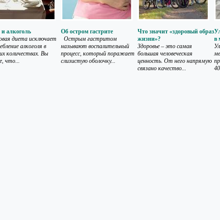
 и алкоголь
Об остром гастрите
Что значит «здоровый образ
У
вая диета исключает
Острым гастритом
жизни»?
в
ебление алкоголя в
называют воспалительный
Здоровье – это самая
Ул
их количествах. Вы
процесс, который поражает
большая человеческая
ме
, что...
слизистую оболочку...
ценность. От него напрямую
пр
связано качество...
40