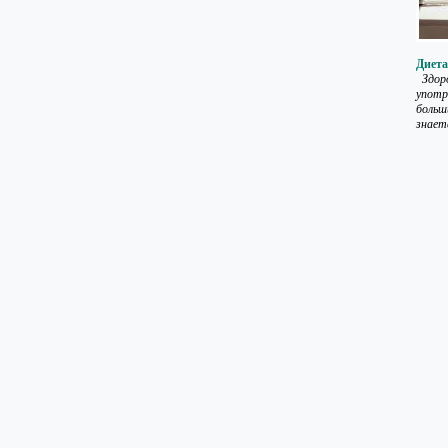
Диета
Здоро
употр
больш
знаете