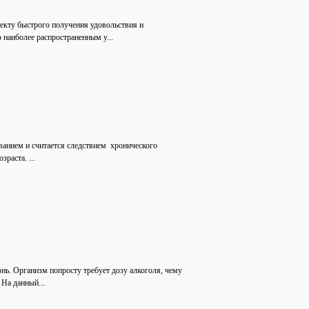
екту быстрого получения удовольствия и
 наиболее распространенным у...
ванием и считается следствием хронического
раста. ...
знь. Организм попросту требует дозу алкоголя, чему
 На данный...