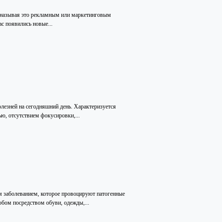
, называя это рекламным или маркетинговым
ас появились новые...
олезней на сегодняшний день. Характеризуется
, отсутствием фокусировки,...
м заболеванием, которое провоцируют патогенные
бом посредством обуви, одежды,...