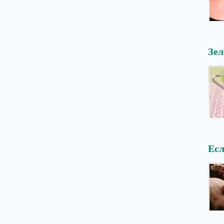
Зел
Есл