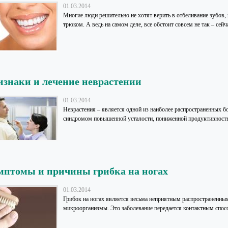
01.03.2014
Многие люди решительно не хотят верить в отбеливание зубов
трюком. А ведь на самом деле, все обстоит совсем не так – сейч
знаки и лечение неврастении
01.03.2014
Неврастения – является одной из наиболее распространенных б
синдромом повышенной усталости, пониженной продуктивностью
птомы и причины грибка на ногах
01.03.2014
Грибок на ногах является весьма неприятным распространенны
микроорганизмы. Это заболевание передается контактным спосо