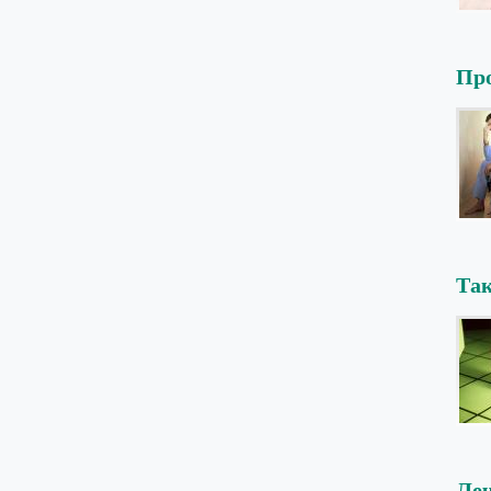
Про
Так
Леч