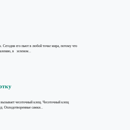
. Сегодня его пьют в любой точке мира, потому что
жалению, в зеленом...
сотку
е вызывает чесоточный клещ. Чесоточный клещ
уд. Оплодотворенные самки...