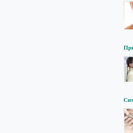
При
Сим