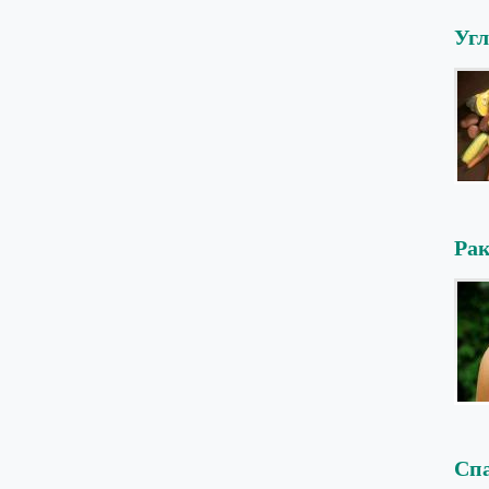
Угл
Рак
Спа