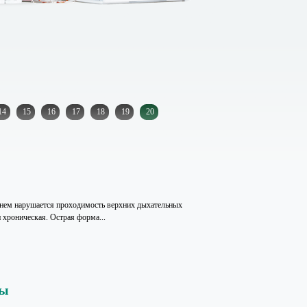
14
15
16
17
18
19
20
нем нарушается проходимость верхних дыхательных
 хроническая. Острая форма...
бы