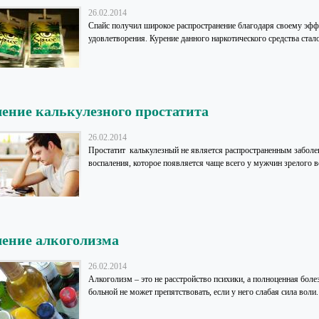
26.02.2014
Спайс получил широкое распространение благодаря своему эфф
удовлетворения. Курение данного наркотического средства стало
ение калькулезного простатита
26.02.2014
Простатит калькулезный не является распространенным заболе
воспаления, которое появляется чаще всего у мужчин зрелого воз
ение алкоголизма
26.02.2014
Алкоголизм – это не расстройство психики, а полноценная боле
больной не может препятствовать, если у него слабая сила воли.