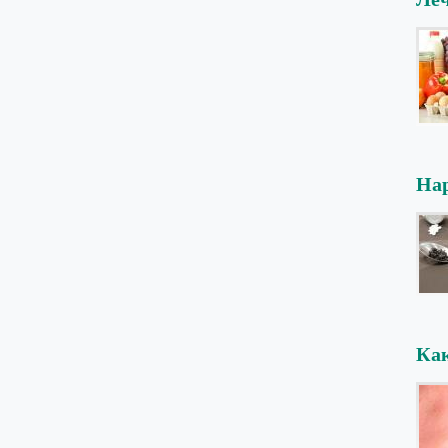
Нар
Как