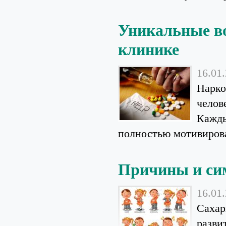
Уникальные в
клинике
16.01
Нарко
челов
Кажды
полностью мотивирова
Причины и си
16.01
Сахар
разви