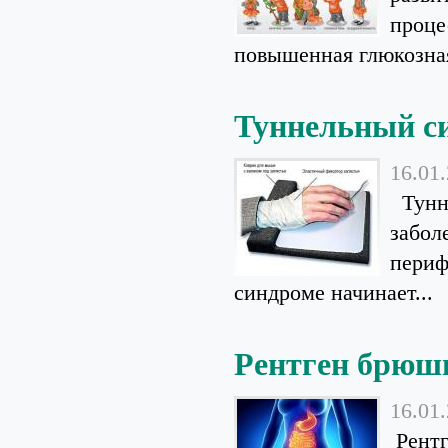
проце
повышенная глюкозная
Туннельный с
16.01
Тунне
забол
периф
синдроме начинает...
Рентген брюш
16.01
Рентг