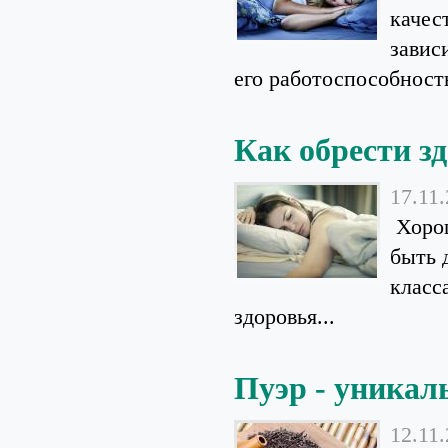
качес
завис
его работоспособность
Как обрести з
17.11
Хорош
быть 
класс
здоровья...
Пуэр - уникал
12.11