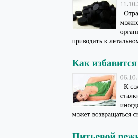
11.10
Отрав
можно
орган
приводить к летальном
Как избавится
06.10
К сож
сталк
иногд
может возвращаться сн
Питьевой реж