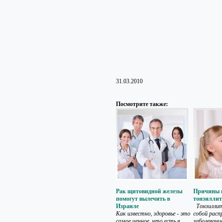
31.03.2010
Посмотрите также:
Рак щитовидной железы
Причины и
помогут вылечить в
тонзиллит
Израиле
Тонзиллит
Как известно, здоровье - это
собой расп
самое ценное, что есть в
заболевани