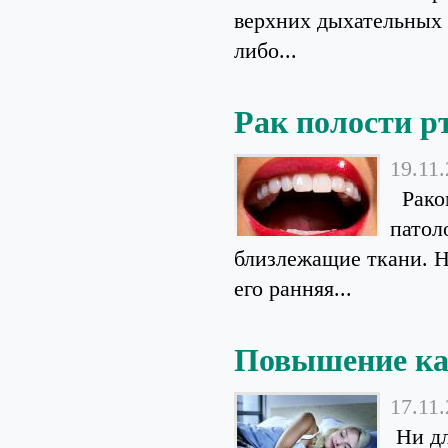
верхних дыхательных 
либо...
Рак полости р
19.11
Раком
патол
близлежащие ткани. Н
его ранняя...
Повышение ка
17.11
Ни дл