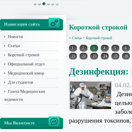
Навигация сайта
Короткой строкой
Новости
>
Статьи
>
Короткой строкой
Статьи
1
2
3
4
5
6
Короткой строкой
21
22
23
24
25
26
Официальный отдел
Дезинфекция: 
Медицинский юмор
Для студентов
04.02
Газета Медицинские
Дезин
ведомости
целью
забол
разрушения токсинов, 
Мы Вконтакте