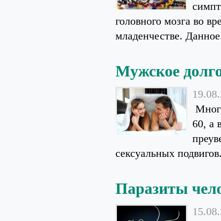
симпт
головного мозга во вр
младенчестве. Данное.
Мужское долго
19.08
Многи
60, а
преув
сексуальных подвигов.
Паразиты чел
15.08