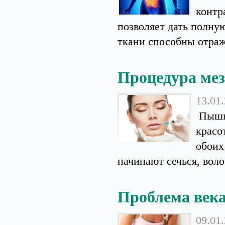
контр
позволяет дать полну
ткани способны отража
Процедура ме
13.01
Пышна
красо
обоих
начинают сечься, воло
Проблема века
09.01