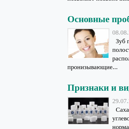
Основные про
08.08
Зуб п
полос
распо
пронизывающие...
Признаки и ви
29.07
Сахар
углев
норма