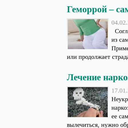
Геморрой – са
04.02
Согла
из са
Приме
или продолжает страда
Лечение нарко
17.01
Неукр
нарко
ее са
вылечиться, нужно обр