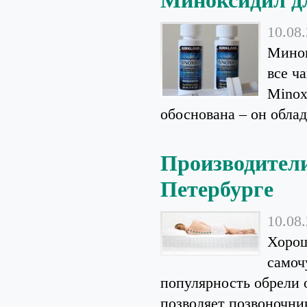
Миноксидил дл
10.08
Минок
все ч
Minox
обоснована – он облада
Производители
Петербурге
10.08
Хорош
самоч
популярность обрели 
позволяет позвоночник