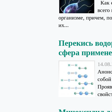
Как с
всего
организме, причем, п
их...
Перекись водо
сфера примен
14.08
Анонс
собой
Прояв
свойст