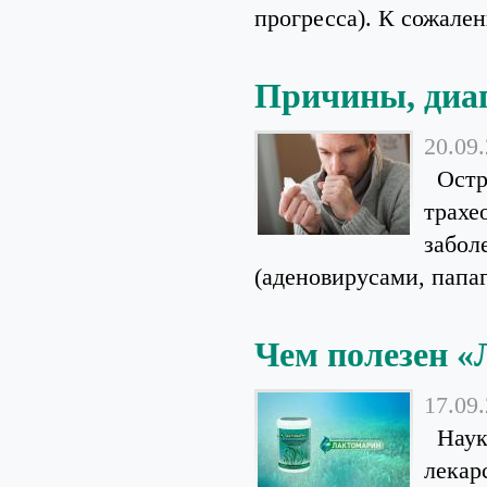
прогресса). К сожален
Причины, диаг
20.09
Остры
трахе
забол
(аденовирусами, папа
Чем полезен 
17.09
Наука
лекар