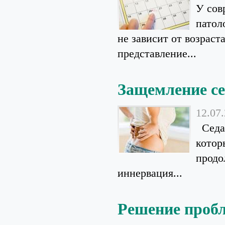
У сов
патол
не зависит от возраст
представление...
Защемление с
12.07
Седал
котор
продо
иннервация...
Решение пробл