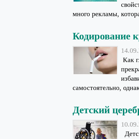
свойс
много рекламы, котора
Кодирование 
14.09
Как г
прекр
избав
самостоятельно, однак
Детский цере
10.09
Детск