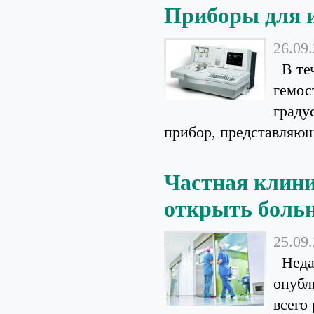
Приборы для и
26.09
В теч
гемос
граду
прибор, представляющ
Частная клин
открыть боль
25.09
Недав
опубл
всего