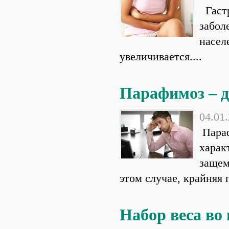
Гастр
забол
насел
увеличивается....
Парафимоз – д
04.01
Параф
харак
защем
этом случае, крайняя п
Набор веса во