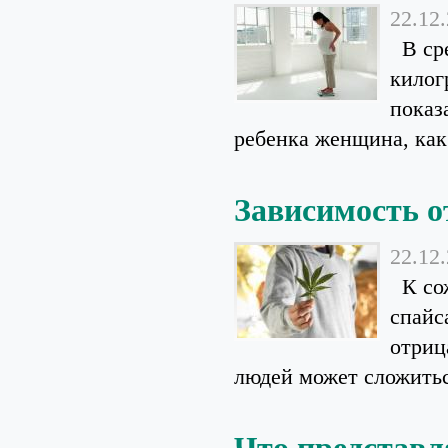
22.12
В сре
килог
показ
ребенка женщина, как 
Зависимость о
22.12
К сож
спайс
отриц
людей может сложитьс