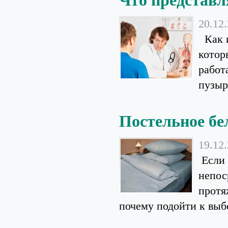
Что представл
20.12
Как и
котор
работ
пузыр
Постельное бе
19.12
Если 
непос
протя
почему подойти к выбо