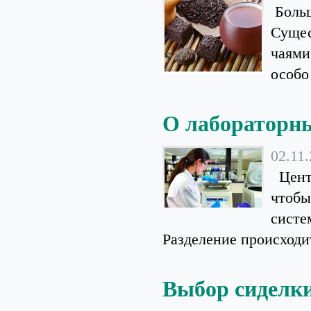
Больш
Сущес
чаями
особо
О лабораторн
02.11
Центр
чтобы
систе
Разделение происходит 
Выбор сиделки