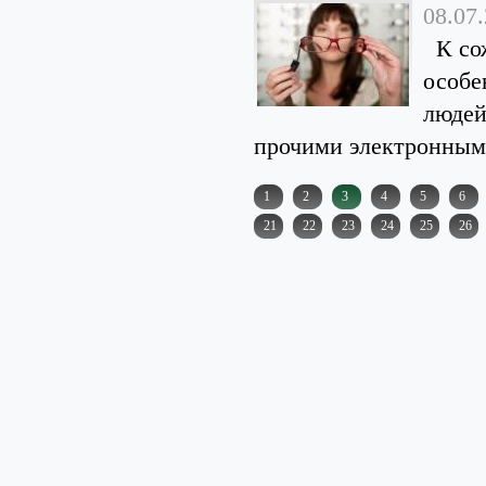
08.07
К сож
особе
людей
прочими электронными
1
2
3
4
5
6
21
22
23
24
25
26