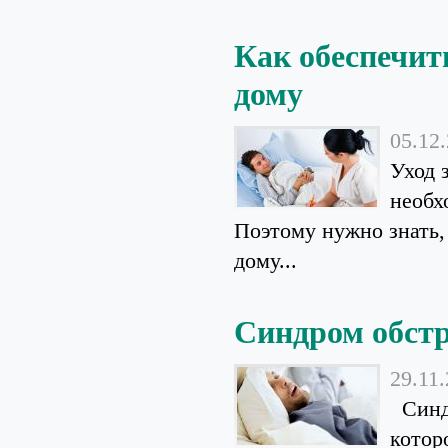
Как обеспечит
дому
05.12
Уход 
необх
Поэтому нужно знать,
дому...
Синдром обстр
29.11
Синдр
котор