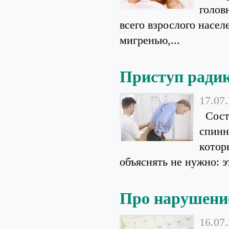
голов
всего взрослого насел
мигренью,...
Приступ радик
17.07
Состо
спинн
котор
объяснять не нужно: эт
Про нарушени
16.07