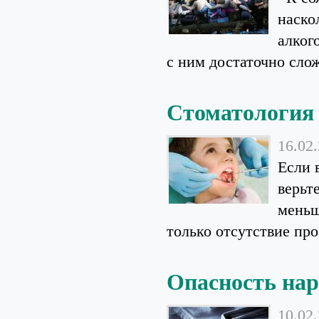
наско
алког
с ним достаточно слож
Стоматология 
16.02
Если 
верьт
меньш
только отсутствие про
Опасность на
10.02