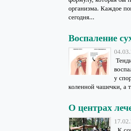
организма. Каждое пок
сегодня...
Воспаление с
04.03
Тенди
воспа
у спо
коленной чашечки, а т
О центрах леч
17.02
К сож