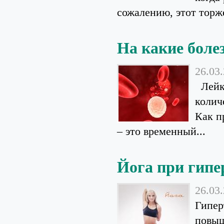
сожалению, этот торж
На какие боле
26.03
Лейко
колич
Как п
– это временный...
Йога при гипе
26.03
Гипер
повыш