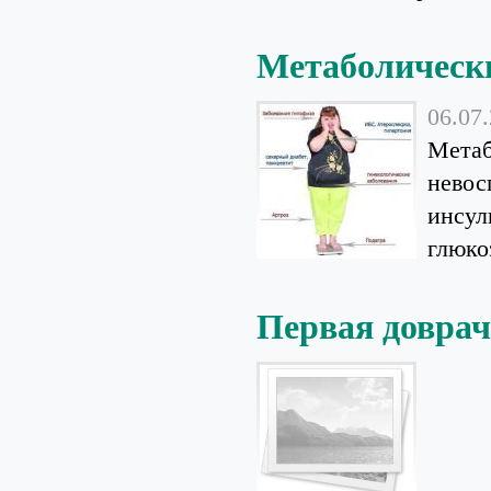
Метаболическ
06.07
Метаб
невос
инсул
глюко
Первая довра