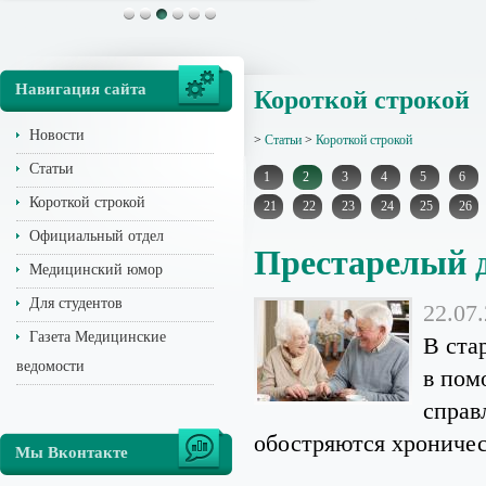
Навигация сайта
Короткой строкой
Новости
>
Статьи
>
Короткой строкой
Статьи
1
2
3
4
5
6
Короткой строкой
21
22
23
24
25
26
Официальный отдел
Престарелый д
Медицинский юмор
Для студентов
22.07
Газета Медицинские
В ста
ведомости
в пом
справ
обостряются хроничес
Мы Вконтакте