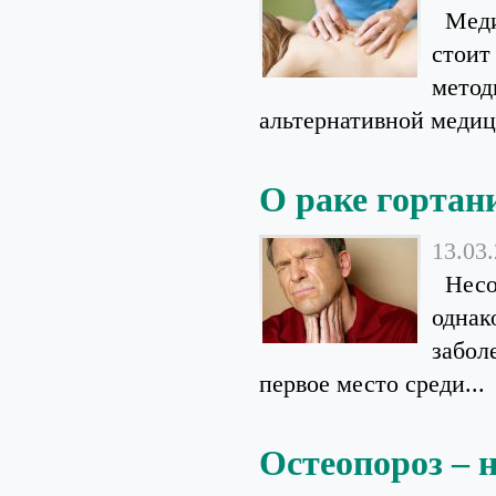
Медиц
стоит
метод
альтернативной медиц
О раке гортан
13.03
Несом
однак
забол
первое место среди...
Остеопороз – 