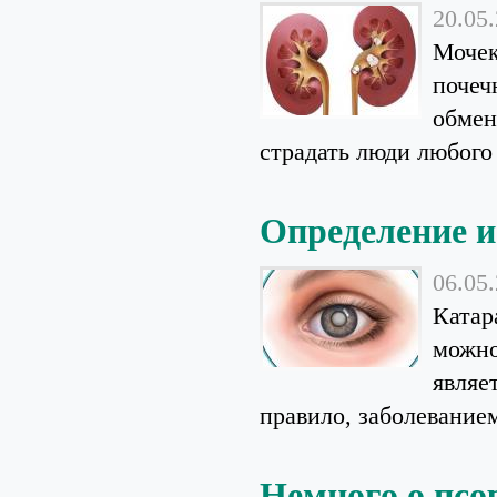
20.05
Мочек
почеч
обмен
страдать люди любого 
Определение и
06.05
Катар
можно
являе
правило, заболеванием
Немного о псо