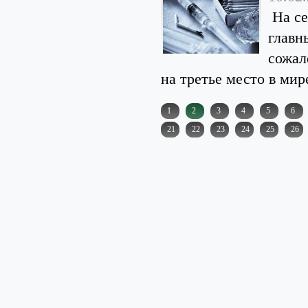
На се
главн
сожал
на третье место в мире
1
2
3
4
5
6
21
22
23
24
25
26