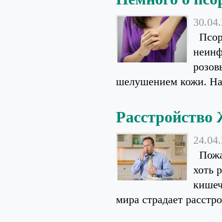
30.04
Псори
неинф
розов
шелушением кожи. Наз
Расстройство
24.04
Пожал
хоть 
кишеч
мира страдает расстро