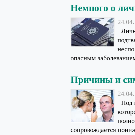
Немного о ли
24.04
Лична
подтв
неспо
опасным заболеванием
Причины и си
24.04
Под к
котор
полно
сопровождается пониж