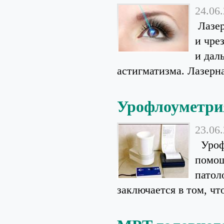
24.06
Лазер
и чре
и дал
астигматизма. Лазерна
Урофлоуметри
23.06
Урофл
помощ
патол
заключается в том, что