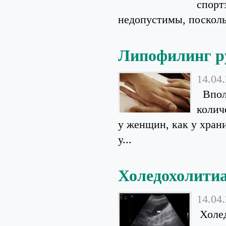
спорт
недопустимы, поскольк
Липофилинг р
14.04
Вполн
колич
у женщин, как у храни
у...
Холедохолитиа
14.04
Холед