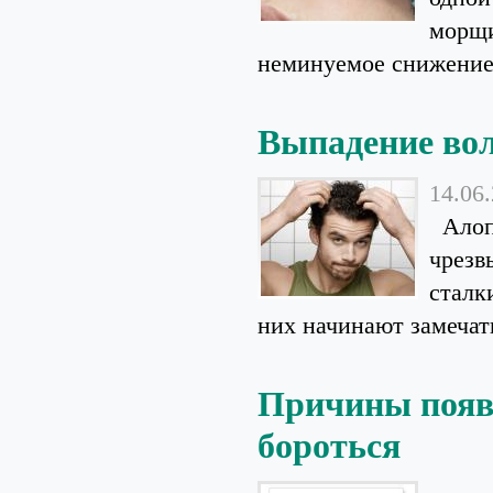
морщи
неминуемое снижение 
Выпадение вол
14.06
Алопе
чрезв
сталк
них начинают замечать
Причины появл
бороться