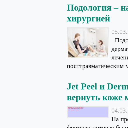
Подология – н
хирургией
05.03
Подол
дерма
лечен
посттравматическим м
Jet Рeel и De
вернуть коже 
04.03
На пр
формулу, которая бы 