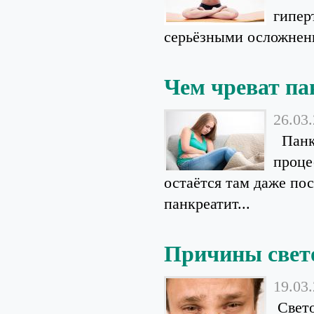
гипер
серьёзными осложнени
Чем чреват па
26.03
Панкр
проце
остаётся там даже пос
панкреатит...
Причины свет
19.03
Свето