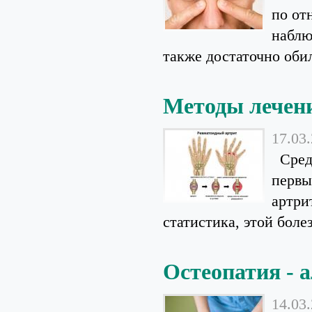
по от
наблю
также достаточно обил
Методы лечен
17.03
Среди
первы
артри
статистика, этой болез
Остеопатия - 
14.03