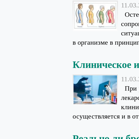
11.03
Остео
сопро
ситуа
в организме в принципе
Клиническое и
11.03
При р
лекар
клини
осуществляется и в о
Реально ли бр