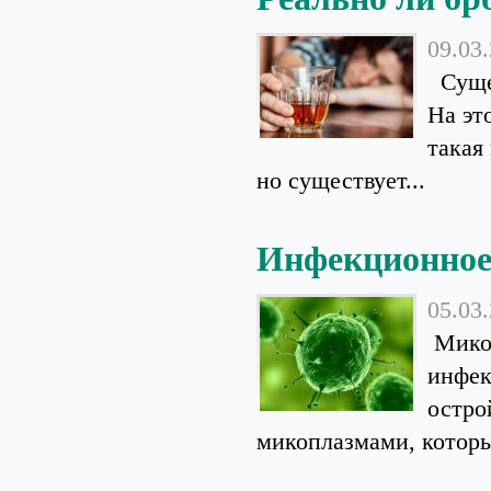
09.03
Сущес
На эт
такая
но существует...
Инфекционное 
05.03
Микоп
инфек
остро
микоплазмами, которые