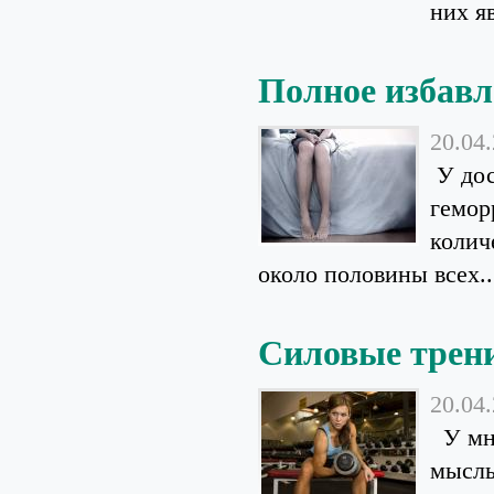
них яв
Полное избавл
20.04
У дос
гемор
колич
около половины всех..
Силовые трен
20.04
У мно
мысль