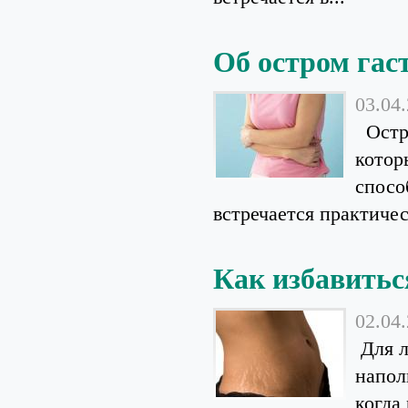
Об остром гас
03.04
Остры
котор
спосо
встречается практичес
Как избавитьс
02.04
Для 
напол
когда