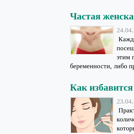
Частая женска
24.04
Каждо
посещ
этим 
беременности, либо пр
Как избавится
23.04
Практ
колич
котор