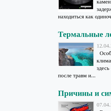
камен
задер
находиться как одиноч
Термальные л
12.04
Особы
клима
здесь
после травм и...
Причины и си
07.04